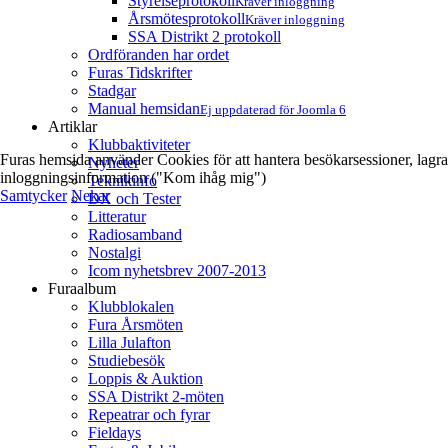
Styrelseprotokoll
Kräver inloggning
Årsmötesprotokoll
Kräver inloggning
SSA Distrikt 2 protokoll
Ordföranden har ordet
Furas Tidskrifter
Stadgar
Manual hemsidan
Ej uppdaterad för Joomla 6
Artiklar
Klubbaktiviteter
Furas hemsida använder Cookies för att hantera besökarsessioner, lagra
Nyheter
inloggningsinformation ("Kom ihåg mig")
Teknikinfo
Samtycker
Nekar
DX och Tester
Litteratur
Radiosamband
Nostalgi
Icom nyhetsbrev 2007-2013
Furaalbum
Klubblokalen
Fura Årsmöten
Lilla Julafton
Studiebesök
Loppis & Auktion
SSA Distrikt 2-möten
Repeatrar och fyrar
Fieldays