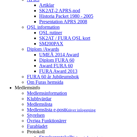
Artiklar
SK2AT-2 APRS-nod
Historia Packet 1980 - 2005
Presentation APRS 2008
QSL information
QSL rutiner
SK2AT / FURA QSL kort
SM200PAX
Diplom /Awards
UMEÅ 2014 Award
Diplom FURA 60
Award FURA 60
FURA Award 2013
FURA 60 år Jubileumsbok
Om Furas hemsida
Medlemsinfo
Medlemsinformation
Klubbvärdar
Medlemslista
Medlemslista e-post
Kräver inloggning
Styrelsen
Övriga Funktionärer
Furabladet
Protokoll