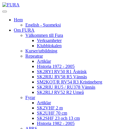
Hem
English - Suomeksi
Om FURA
Välkommen till Fura
Verksamheter
Klubblokalen
Kurser/utbildning
Repeatrar
Artiklar
Historia 1972 - 2005
SK2RYI RV50 R1 Åsträsk
SK2RIU RV58 R5 Vännäs
SM2KOT/R RV54 R3 Kristineberg
SK2RIU RU5 / RU378 Vännäs
SK2RLJ RV52 R2 Umeå
Fyrar
Artiklar
SK2VHF 2 m
SK2UHF 70 cm
SK2SHF 23 och 13 cm
Historia 1982 - 2005
APRS