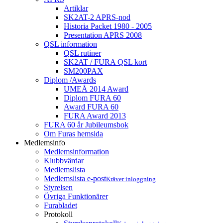
Artiklar
SK2AT-2 APRS-nod
Historia Packet 1980 - 2005
Presentation APRS 2008
QSL information
QSL rutiner
SK2AT / FURA QSL kort
SM200PAX
Diplom /Awards
UMEÅ 2014 Award
Diplom FURA 60
Award FURA 60
FURA Award 2013
FURA 60 år Jubileumsbok
Om Furas hemsida
Medlemsinfo
Medlemsinformation
Klubbvärdar
Medlemslista
Medlemslista e-post
Kräver inloggning
Styrelsen
Övriga Funktionärer
Furabladet
Protokoll