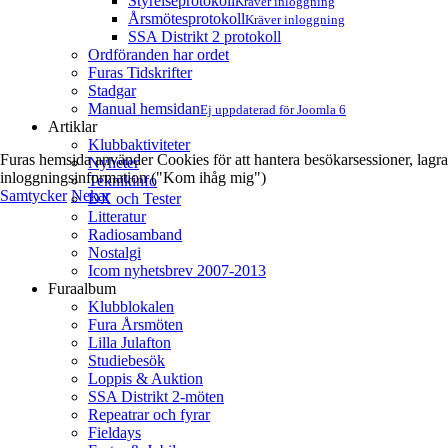
Styrelseprotokoll
Kräver inloggning
Årsmötesprotokoll
Kräver inloggning
SSA Distrikt 2 protokoll
Ordföranden har ordet
Furas Tidskrifter
Stadgar
Manual hemsidan
Ej uppdaterad för Joomla 6
Artiklar
Klubbaktiviteter
Furas hemsida använder Cookies för att hantera besökarsessioner, lagra
Nyheter
inloggningsinformation ("Kom ihåg mig")
Teknikinfo
Samtycker
Nekar
DX och Tester
Litteratur
Radiosamband
Nostalgi
Icom nyhetsbrev 2007-2013
Furaalbum
Klubblokalen
Fura Årsmöten
Lilla Julafton
Studiebesök
Loppis & Auktion
SSA Distrikt 2-möten
Repeatrar och fyrar
Fieldays