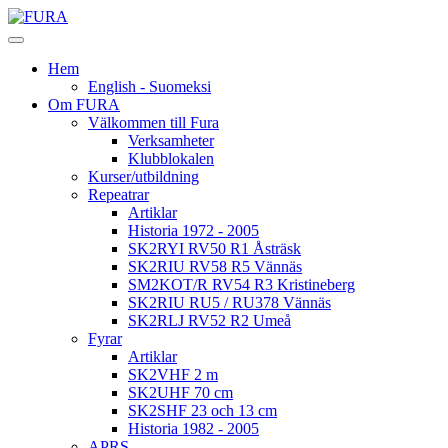
Hem
English - Suomeksi
Om FURA
Välkommen till Fura
Verksamheter
Klubblokalen
Kurser/utbildning
Repeatrar
Artiklar
Historia 1972 - 2005
SK2RYI RV50 R1 Åsträsk
SK2RIU RV58 R5 Vännäs
SM2KOT/R RV54 R3 Kristineberg
SK2RIU RU5 / RU378 Vännäs
SK2RLJ RV52 R2 Umeå
Fyrar
Artiklar
SK2VHF 2 m
SK2UHF 70 cm
SK2SHF 23 och 13 cm
Historia 1982 - 2005
APRS