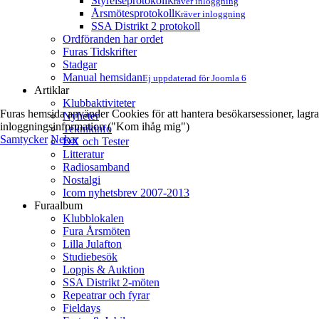
Styrelseprotokoll
Kräver inloggning
Årsmötesprotokoll
Kräver inloggning
SSA Distrikt 2 protokoll
Ordföranden har ordet
Furas Tidskrifter
Stadgar
Manual hemsidan
Ej uppdaterad för Joomla 6
Artiklar
Klubbaktiviteter
Furas hemsida använder Cookies för att hantera besökarsessioner, lagra
Nyheter
inloggningsinformation ("Kom ihåg mig")
Teknikinfo
Samtycker
Nekar
DX och Tester
Litteratur
Radiosamband
Nostalgi
Icom nyhetsbrev 2007-2013
Furaalbum
Klubblokalen
Fura Årsmöten
Lilla Julafton
Studiebesök
Loppis & Auktion
SSA Distrikt 2-möten
Repeatrar och fyrar
Fieldays