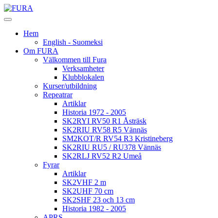
Hem
English - Suomeksi
Om FURA
Välkommen till Fura
Verksamheter
Klubblokalen
Kurser/utbildning
Repeatrar
Artiklar
Historia 1972 - 2005
SK2RYI RV50 R1 Åsträsk
SK2RIU RV58 R5 Vännäs
SM2KOT/R RV54 R3 Kristineberg
SK2RIU RU5 / RU378 Vännäs
SK2RLJ RV52 R2 Umeå
Fyrar
Artiklar
SK2VHF 2 m
SK2UHF 70 cm
SK2SHF 23 och 13 cm
Historia 1982 - 2005
APRS