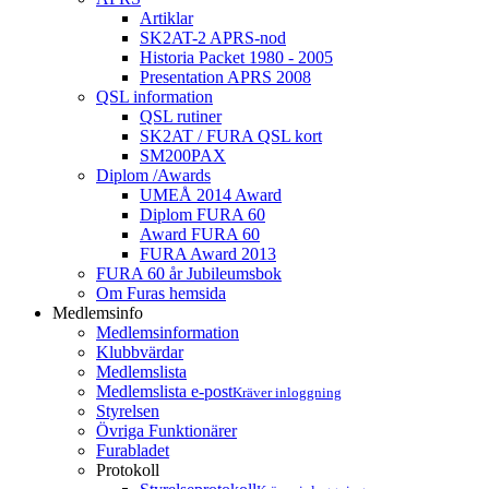
Artiklar
SK2AT-2 APRS-nod
Historia Packet 1980 - 2005
Presentation APRS 2008
QSL information
QSL rutiner
SK2AT / FURA QSL kort
SM200PAX
Diplom /Awards
UMEÅ 2014 Award
Diplom FURA 60
Award FURA 60
FURA Award 2013
FURA 60 år Jubileumsbok
Om Furas hemsida
Medlemsinfo
Medlemsinformation
Klubbvärdar
Medlemslista
Medlemslista e-post
Kräver inloggning
Styrelsen
Övriga Funktionärer
Furabladet
Protokoll