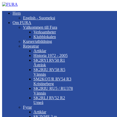
Hem
English - Suomeksi
Om FURA
Välkommen till Fura
Verksamheter
Klubblokalen
Kurser/utbildning
Repeatrar
Artiklar
Historia 1972 - 2005
SK2RYI RV50 R1
Åsträsk
SK2RIU RV58 R5
Vännäs
SM2KOT/R RV54 R3
Kristineberg
SK2RIU RU5 / RU378
Vännäs
SK2RLJ RV52 R2
Umeå
Fyrar
Artiklar
SK2VHF 2 m