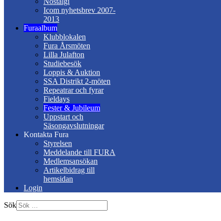
Nostalgi
Icom nyhetsbrev 2007-
2013
Furaalbum
Klubblokalen
Fura Årsmöten
Lilla Julafton
Studiebesök
Loppis & Auktion
SSA Distrikt 2-möten
Repeatrar och fyrar
Fieldays
Fester & Jubileum
Uppstart och
Säsongavslutningar
Kontakta Fura
Styrelsen
Meddelande till FURA
Medlemsansökan
Artikelbidrag till
hemsidan
Login
Sök