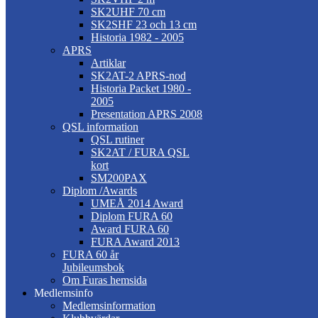
SK2UHF 70 cm
SK2SHF 23 och 13 cm
Historia 1982 - 2005
APRS
Artiklar
SK2AT-2 APRS-nod
Historia Packet 1980 -
2005
Presentation APRS 2008
QSL information
QSL rutiner
SK2AT / FURA QSL
kort
SM200PAX
Diplom /Awards
UMEÅ 2014 Award
Diplom FURA 60
Award FURA 60
FURA Award 2013
FURA 60 år
Jubileumsbok
Om Furas hemsida
Medlemsinfo
Medlemsinformation