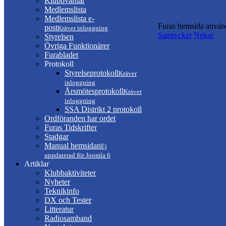
Klubbvärdar
Medlemslista
Medlemslista e-
Furas hemsida använd
post
Kräver inloggning
Samtycker
Nekar
Styrelsen
Övriga Funktionärer
Furabladet
Protokoll
Styrelseprotokoll
Kräver
inloggning
Årsmötesprotokoll
Kräver
inloggning
SSA Distrikt 2 protokoll
Ordföranden har ordet
Furas Tidskrifter
Stadgar
Manual hemsidan
Ej
uppdaterad för Joomla 6
Artiklar
Klubbaktiviteter
Nyheter
Teknikinfo
DX och Tester
Litteratur
Radiosamband