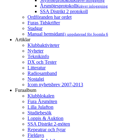
Styrelseprotokoll
Kräver inloggning
Årsmötesprotokoll
Kräver inloggning
SSA Distrikt 2 protokoll
Ordföranden har ordet
Furas Tidskrifter
Stadgar
Manual hemsidan
Ej uppdaterad för Joomla 6
Artiklar
Klubbaktiviteter
Nyheter
Teknikinfo
DX och Tester
Litteratur
Radiosamband
Nostalgi
Icom nyhetsbrev 2007-2013
Furaalbum
Klubblokalen
Fura Årsmöten
Lilla Julafton
Studiebesök
Loppis & Auktion
SSA Distrikt 2-möten
Repeatrar och fyrar
Fieldays