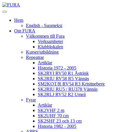
Hem
English - Suomeksi
Om FURA
Välkommen till Fura
Verksamheter
Klubblokalen
Kurser/utbildning
Repeatrar
Artiklar
Historia 1972 - 2005
SK2RYI RV50 R1 Åsträsk
SK2RIU RV58 R5 Vännäs
SM2KOT/R RV54 R3 Kristineberg
SK2RIU RU5 / RU378 Vännäs
SK2RLJ RV52 R2 Umeå
Fyrar
Artiklar
SK2VHF 2 m
SK2UHF 70 cm
SK2SHF 23 och 13 cm
Historia 1982 - 2005
APRS