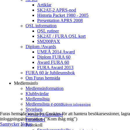
Artiklar
SK2AT-2 APRS-nod
Historia Packet 1980 - 2005
Presentation APRS 2008
QSL information
QSL rutiner
SK2AT / FURA QSL kort
SM200PAX
Diplom /Awards
UMEÅ 2014 Award
Diplom FURA 60
Award FURA 60
FURA Award 2013
FURA 60 år Jubileumsbok
Om Furas hemsida
Medlemsinfo
Medlemsinformation
Klubbvärdar
Medlemslista
Medlemslista e-post
Kräver inloggning
Styrelsen
Furas hemsida använder Cookies för att hantera besökarsessioner, lagra
Övriga Funktionärer
inloggningsinformation ("Kom ihåg mig")
Furabladet
Samtycker
Nekar
Protokoll