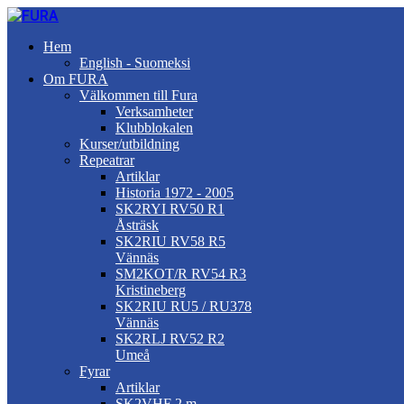
Hem
English - Suomeksi
Om FURA
Välkommen till Fura
Verksamheter
Klubblokalen
Kurser/utbildning
Repeatrar
Artiklar
Historia 1972 - 2005
SK2RYI RV50 R1
Åsträsk
SK2RIU RV58 R5
Vännäs
SM2KOT/R RV54 R3
Kristineberg
SK2RIU RU5 / RU378
Vännäs
SK2RLJ RV52 R2
Umeå
Fyrar
Artiklar
SK2VHF 2 m