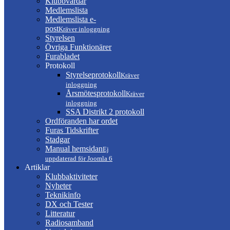
Klubbvärdar
Medlemslista
Medlemslista e-
post
Kräver inloggning
Styrelsen
Övriga Funktionärer
Furabladet
Protokoll
Styrelseprotokoll
Kräver
inloggning
Årsmötesprotokoll
Kräver
inloggning
SSA Distrikt 2 protokoll
Ordföranden har ordet
Furas Tidskrifter
Stadgar
Manual hemsidan
Ej
uppdaterad för Joomla 6
Artiklar
Klubbaktiviteter
Nyheter
Teknikinfo
DX och Tester
Litteratur
Radiosamband