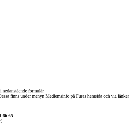
 i nedanstående formulär.
r. Dessa finns under menyn Medlemsinfo på Furas hemsida och via länke
1 66 65
r)