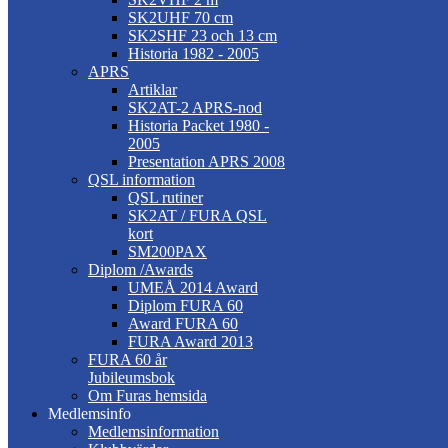
SK2UHF 70 cm
SK2SHF 23 och 13 cm
Historia 1982 - 2005
APRS
Artiklar
SK2AT-2 APRS-nod
Historia Packet 1980 -
2005
Presentation APRS 2008
QSL information
QSL rutiner
SK2AT / FURA QSL
kort
SM200PAX
Diplom /Awards
UMEÅ 2014 Award
Diplom FURA 60
Award FURA 60
FURA Award 2013
FURA 60 år
Jubileumsbok
Om Furas hemsida
Medlemsinfo
Medlemsinformation