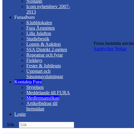
Nostalgi
Icom nyhetsbrev 2007-
2013
Furaalbum
Klubblokalen
Fura Årsmöten
Lilla Julafton
Studiebesök
Furas hemsida använd
Loppis & Auktion
Samtycker
Nekar
SSA Distrikt 2-möten
Repeatrar och fyrar
Fieldays
Fester & Jubileum
Uppstart och
Säsongavslutningar
Kontakta Fura
Styrelsen
Meddelande till FURA
Medlemsansökan
Artikelbidrag till
hemsidan
Login
Sök