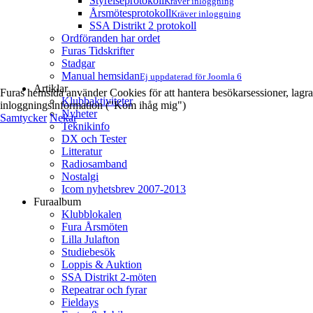
Styrelseprotokoll
Kräver inloggning
Årsmötesprotokoll
Kräver inloggning
SSA Distrikt 2 protokoll
Ordföranden har ordet
Furas Tidskrifter
Stadgar
Manual hemsidan
Ej uppdaterad för Joomla 6
Artiklar
Furas hemsida använder Cookies för att hantera besökarsessioner, lagra
Klubbaktiviteter
inloggningsinformation ("Kom ihåg mig")
Nyheter
Samtycker
Nekar
Teknikinfo
DX och Tester
Litteratur
Radiosamband
Nostalgi
Icom nyhetsbrev 2007-2013
Furaalbum
Klubblokalen
Fura Årsmöten
Lilla Julafton
Studiebesök
Loppis & Auktion
SSA Distrikt 2-möten
Repeatrar och fyrar
Fieldays