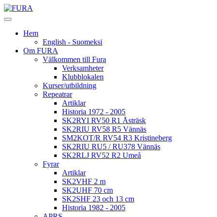
Hem
English - Suomeksi
Om FURA
Välkommen till Fura
Verksamheter
Klubblokalen
Kurser/utbildning
Repeatrar
Artiklar
Historia 1972 - 2005
SK2RYI RV50 R1 Åsträsk
SK2RIU RV58 R5 Vännäs
SM2KOT/R RV54 R3 Kristineberg
SK2RIU RU5 / RU378 Vännäs
SK2RLJ RV52 R2 Umeå
Fyrar
Artiklar
SK2VHF 2 m
SK2UHF 70 cm
SK2SHF 23 och 13 cm
Historia 1982 - 2005
APRS