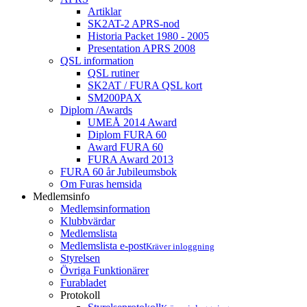
Artiklar
SK2AT-2 APRS-nod
Historia Packet 1980 - 2005
Presentation APRS 2008
QSL information
QSL rutiner
SK2AT / FURA QSL kort
SM200PAX
Diplom /Awards
UMEÅ 2014 Award
Diplom FURA 60
Award FURA 60
FURA Award 2013
FURA 60 år Jubileumsbok
Om Furas hemsida
Medlemsinfo
Medlemsinformation
Klubbvärdar
Medlemslista
Medlemslista e-post
Kräver inloggning
Styrelsen
Övriga Funktionärer
Furabladet
Protokoll