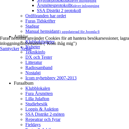
Styrelseprotokoll
Kräver inloggning
Årsmötesprotokoll
Kräver inloggning
SSA Distrikt 2 protokoll
Ordföranden har ordet
Furas Tidskrifter
Stadgar
Manual hemsidan
Ej uppdaterad för Joomla 6
Artiklar
Furas hemsida använder Cookies för att hantera besökarsessioner, lagra
Klubbaktiviteter
inloggningsinformation ("Kom ihåg mig")
Nyheter
Samtycker
Nekar
Teknikinfo
DX och Tester
Litteratur
Radiosamband
Nostalgi
Icom nyhetsbrev 2007-2013
Furaalbum
Klubblokalen
Fura Årsmöten
Lilla Julafton
Studiebesök
Loppis & Auktion
SSA Distrikt 2-möten
Repeatrar och fyrar
Fieldays