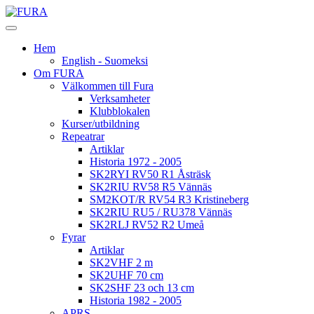
Hem
English - Suomeksi
Om FURA
Välkommen till Fura
Verksamheter
Klubblokalen
Kurser/utbildning
Repeatrar
Artiklar
Historia 1972 - 2005
SK2RYI RV50 R1 Åsträsk
SK2RIU RV58 R5 Vännäs
SM2KOT/R RV54 R3 Kristineberg
SK2RIU RU5 / RU378 Vännäs
SK2RLJ RV52 R2 Umeå
Fyrar
Artiklar
SK2VHF 2 m
SK2UHF 70 cm
SK2SHF 23 och 13 cm
Historia 1982 - 2005
APRS