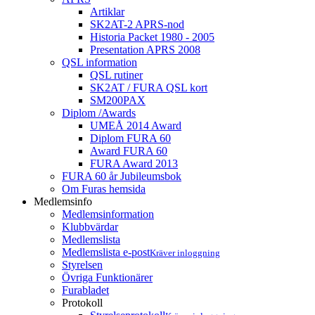
Artiklar
SK2AT-2 APRS-nod
Historia Packet 1980 - 2005
Presentation APRS 2008
QSL information
QSL rutiner
SK2AT / FURA QSL kort
SM200PAX
Diplom /Awards
UMEÅ 2014 Award
Diplom FURA 60
Award FURA 60
FURA Award 2013
FURA 60 år Jubileumsbok
Om Furas hemsida
Medlemsinfo
Medlemsinformation
Klubbvärdar
Medlemslista
Medlemslista e-post
Kräver inloggning
Styrelsen
Övriga Funktionärer
Furabladet
Protokoll