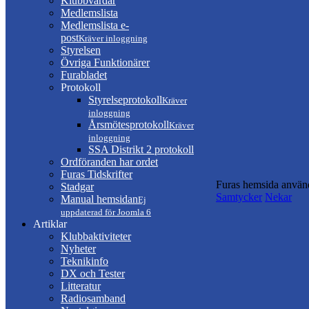
Klubbvärdar
Medlemslista
Medlemslista e-
post
Kräver inloggning
Styrelsen
Övriga Funktionärer
Furabladet
Protokoll
Styrelseprotokoll
Kräver
inloggning
Årsmötesprotokoll
Kräver
inloggning
SSA Distrikt 2 protokoll
Ordföranden har ordet
Furas Tidskrifter
Furas hemsida använd
Stadgar
Samtycker
Nekar
Manual hemsidan
Ej
uppdaterad för Joomla 6
Artiklar
Klubbaktiviteter
Nyheter
Teknikinfo
DX och Tester
Litteratur
Radiosamband