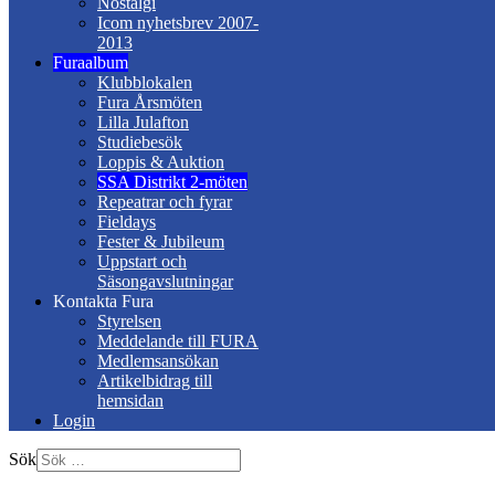
Nostalgi
Icom nyhetsbrev 2007-
2013
Furaalbum
Klubblokalen
Fura Årsmöten
Lilla Julafton
Studiebesök
Loppis & Auktion
SSA Distrikt 2-möten
Repeatrar och fyrar
Fieldays
Fester & Jubileum
Uppstart och
Säsongavslutningar
Kontakta Fura
Styrelsen
Meddelande till FURA
Medlemsansökan
Artikelbidrag till
hemsidan
Login
Sök