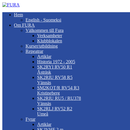
Hem
English - Suomeksi
Om FURA
Välkommen till Fura
Verksamheter
Klubblokalen
Kurser/utbildning
Repeatrar
Artiklar
Historia 1972 - 2005
SK2RYI RV50 R1
Åsträsk
SK2RIU RV58 R5
Vännäs
SM2KOT/R RV54 R3
Kristineberg
SK2RIU RU5 / RU378
Vännäs
SK2RLJ RV52 R2
Umeå
Fyrar
Artiklar
SK2VHF 2 m