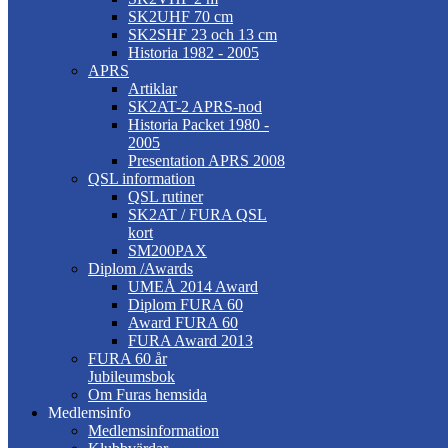
SK2UHF 70 cm
SK2SHF 23 och 13 cm
Historia 1982 - 2005
APRS
Artiklar
SK2AT-2 APRS-nod
Historia Packet 1980 -
2005
Presentation APRS 2008
QSL information
QSL rutiner
SK2AT / FURA QSL
kort
SM200PAX
Diplom /Awards
UMEÅ 2014 Award
Diplom FURA 60
Award FURA 60
FURA Award 2013
FURA 60 år
Jubileumsbok
Om Furas hemsida
Medlemsinfo
Medlemsinformation