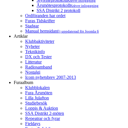
Styrelseprotokoll
Kräver inloggning
Årsmötesprotokoll
Kräver inloggning
SSA Distrikt 2 protokoll
Ordföranden har ordet
Furas Tidskrifter
Stadgar
Manual hemsidan
Ej uppdaterad för Joomla 6
Artiklar
Klubbaktiviteter
Nyheter
Teknikinfo
DX och Tester
Litteratur
Radiosamband
Nostalgi
Icom nyhetsbrev 2007-2013
Furaalbum
Klubblokalen
Fura Årsmöten
Lilla Julafton
Studiebesök
Loppis & Auktion
SSA Distrikt 2-möten
Repeatrar och fyrar
Fieldays