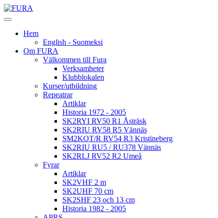
Hem
English - Suomeksi
Om FURA
Välkommen till Fura
Verksamheter
Klubblokalen
Kurser/utbildning
Repeatrar
Artiklar
Historia 1972 - 2005
SK2RYI RV50 R1 Åsträsk
SK2RIU RV58 R5 Vännäs
SM2KOT/R RV54 R3 Kristineberg
SK2RIU RU5 / RU378 Vännäs
SK2RLJ RV52 R2 Umeå
Fyrar
Artiklar
SK2VHF 2 m
SK2UHF 70 cm
SK2SHF 23 och 13 cm
Historia 1982 - 2005
APRS