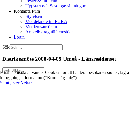
Fester & Jubileum
Uppstart och Säsongavslutningar
Kontakta Fura
Styrelsen
Meddelande till FURA
Medlemsansökan
Artikelbidrag till hemsidan
Login
Sök
Distriktsmöte 2008-04-05 Umeå - Länsresidenset
Furas hemsida använder Cookies för att hantera besökarsessioner, lagra
inloggningsinformation ("Kom ihåg mig")
Samtycker
Nekar