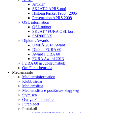
Artiklar
SK2AT-2 APRS-nod
Historia Packet 1980 - 2005
Presentation APRS 2008
QSL information
QSL rutiner
SK2AT / FURA QSL kort
SM200PAX
Diplom /Awards
UMEÅ 2014 Award
Diplom FURA 60
Award FURA 60
FURA Award 2013
FURA 60 år Jubileumsbok
Om Furas hemsida
Medlemsinfo
Medlemsinformation
Klubbvärdar
Medlemslista
Medlemslista e-post
Kräver inloggning
Styrelsen
Övriga Funktionärer
Furabladet
Protokoll