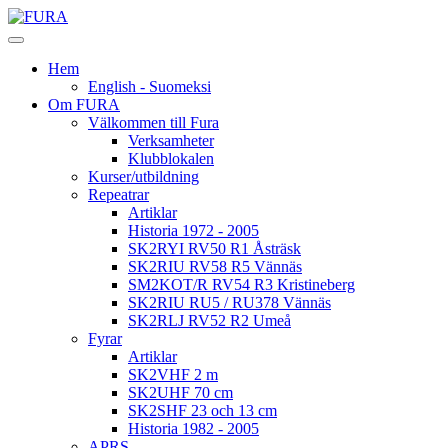
Hem
English - Suomeksi
Om FURA
Välkommen till Fura
Verksamheter
Klubblokalen
Kurser/utbildning
Repeatrar
Artiklar
Historia 1972 - 2005
SK2RYI RV50 R1 Åsträsk
SK2RIU RV58 R5 Vännäs
SM2KOT/R RV54 R3 Kristineberg
SK2RIU RU5 / RU378 Vännäs
SK2RLJ RV52 R2 Umeå
Fyrar
Artiklar
SK2VHF 2 m
SK2UHF 70 cm
SK2SHF 23 och 13 cm
Historia 1982 - 2005
APRS