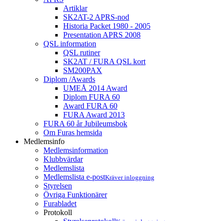
Artiklar
SK2AT-2 APRS-nod
Historia Packet 1980 - 2005
Presentation APRS 2008
QSL information
QSL rutiner
SK2AT / FURA QSL kort
SM200PAX
Diplom /Awards
UMEÅ 2014 Award
Diplom FURA 60
Award FURA 60
FURA Award 2013
FURA 60 år Jubileumsbok
Om Furas hemsida
Medlemsinfo
Medlemsinformation
Klubbvärdar
Medlemslista
Medlemslista e-post
Kräver inloggning
Styrelsen
Övriga Funktionärer
Furabladet
Protokoll