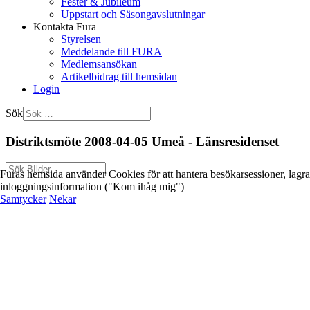
Fester & Jubileum
Uppstart och Säsongavslutningar
Kontakta Fura
Styrelsen
Meddelande till FURA
Medlemsansökan
Artikelbidrag till hemsidan
Login
Sök
Distriktsmöte 2008-04-05 Umeå - Länsresidenset
Furas hemsida använder Cookies för att hantera besökarsessioner, lagra
inloggningsinformation ("Kom ihåg mig")
Samtycker
Nekar