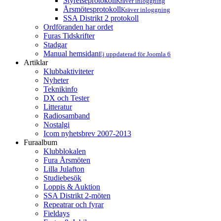
Styrelseprotokoll
Kräver inloggning
Årsmötesprotokoll
Kräver inloggning
SSA Distrikt 2 protokoll
Ordföranden har ordet
Furas Tidskrifter
Stadgar
Manual hemsidan
Ej uppdaterad för Joomla 6
Artiklar
Klubbaktiviteter
Nyheter
Teknikinfo
DX och Tester
Litteratur
Radiosamband
Nostalgi
Icom nyhetsbrev 2007-2013
Furaalbum
Klubblokalen
Fura Årsmöten
Lilla Julafton
Studiebesök
Loppis & Auktion
SSA Distrikt 2-möten
Repeatrar och fyrar
Fieldays