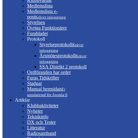
Klubbvärdar
Medlemslista
Medlemslista e-
post
Kräver inloggning
Styrelsen
Övriga Funktionärer
Furabladet
Protokoll
Styrelseprotokoll
Kräver
inloggning
Årsmötesprotokoll
Kräver
inloggning
SSA Distrikt 2 protokoll
Ordföranden har ordet
Furas Tidskrifter
Stadgar
Manual hemsidan
Ej
uppdaterad för Joomla 6
Artiklar
Klubbaktiviteter
Nyheter
Teknikinfo
DX och Tester
Litteratur
Radiosamband