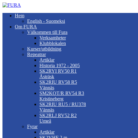
Hem
English - Suomeksi
Om FURA
Välkommen till Fura
Verksamheter
Klubblokalen
Kurser/utbildning
Repeatrar
Artiklar
Historia 1972 - 2005
SK2RYI RV50 R1
Åsträsk
SK2RIU RV58 R5
Vännäs
SM2KOT/R RV54 R3
Kristineberg
SK2RIU RU5 / RU378
Vännäs
SK2RLJ RV52 R2
Umeå
Fyrar
Artiklar
SK2VHF 2 m