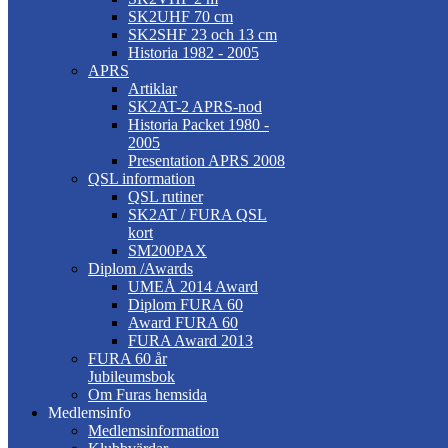
SK2UHF 70 cm
SK2SHF 23 och 13 cm
Historia 1982 - 2005
APRS
Artiklar
SK2AT-2 APRS-nod
Historia Packet 1980 -
2005
Presentation APRS 2008
QSL information
QSL rutiner
SK2AT / FURA QSL
kort
SM200PAX
Diplom /Awards
UMEÅ 2014 Award
Diplom FURA 60
Award FURA 60
FURA Award 2013
FURA 60 år
Jubileumsbok
Om Furas hemsida
Medlemsinfo
Medlemsinformation