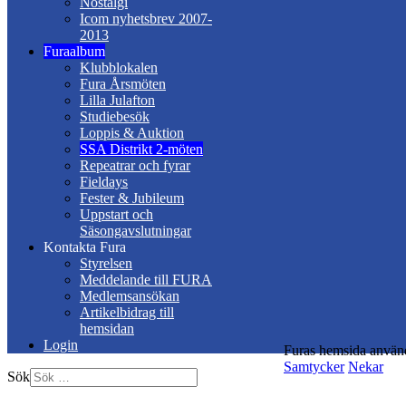
Nostalgi
Icom nyhetsbrev 2007-
2013
Furaalbum
Klubblokalen
Fura Årsmöten
Lilla Julafton
Studiebesök
Loppis & Auktion
SSA Distrikt 2-möten
Repeatrar och fyrar
Fieldays
Fester & Jubileum
Uppstart och
Säsongavslutningar
Kontakta Fura
Styrelsen
Meddelande till FURA
Medlemsansökan
Artikelbidrag till
hemsidan
Login
Furas hemsida använd
Samtycker
Nekar
Sök