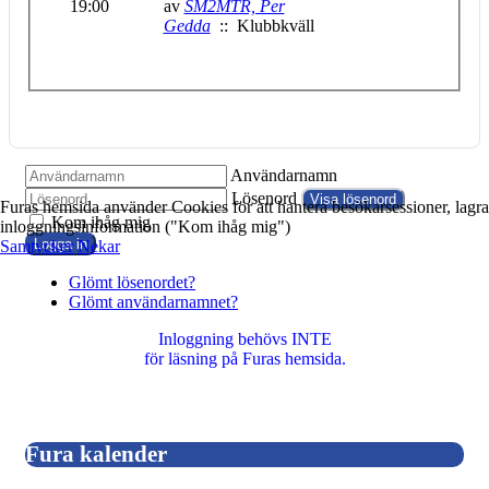
19:00
av
SM2MTR, Per
Gedda
:: Klubbkväll
Användarnamn
Lösenord
Visa lösenord
Furas hemsida använder Cookies för att hantera besökarsessioner, lagra
Kom ihåg mig
inloggningsinformation ("Kom ihåg mig")
Logga in
Samtycker
Nekar
Glömt lösenordet?
Glömt användarnamnet?
Inloggning behövs INTE
för läsning på Furas hemsida.
Fura kalender