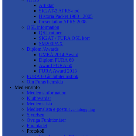
Artiklar
SK2AT-2 APRS-nod
Historia Packet 1980 - 2005
Presentation APRS 2008
QSL information
QSL rutiner
SK2AT / FURA QSL kort
SM200PAX
Diplom /Awards
UMEÅ 2014 Award
Diplom FURA 60
Award FURA 60
FURA Award 2013
FURA 60 år Jubileumsbok
Om Furas hemsida
Medlemsinfo
Medlemsinformation
Klubbvärdar
Medlemslista
Medlemslista e-post
Kräver inloggning
Styrelsen
Övriga Funktionärer
Furabladet
Protokoll