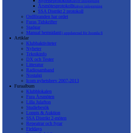
Styrelseprotokoll
Kräver inloggning
Årsmötesprotokoll
Kräver inloggning
SSA Distrikt 2 protokoll
Ordföranden har ordet
Furas Tidskrifter
Stadgar
Manual hemsidan
Ej uppdaterad för Joomla 6
Artiklar
Klubbaktiviteter
Nyheter
Teknikinfo
DX och Tester
Litteratur
Radiosamband
Nostalgi
Icom nyhetsbrev 2007-2013
Furaalbum
Klubblokalen
Fura Årsmöten
Lilla Julafton
Studiebesök
Loppis & Auktion
SSA Distrikt 2-möten
Repeatrar och fyrar
Fieldays