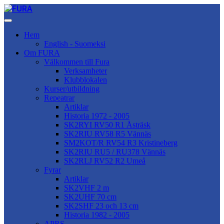
Hem
English - Suomeksi
Om FURA
Välkommen till Fura
Verksamheter
Klubblokalen
Kurser/utbildning
Repeatrar
Artiklar
Historia 1972 - 2005
SK2RYI RV50 R1 Åsträsk
SK2RIU RV58 R5 Vännäs
SM2KOT/R RV54 R3 Kristineberg
SK2RIU RU5 / RU378 Vännäs
SK2RLJ RV52 R2 Umeå
Fyrar
Artiklar
SK2VHF 2 m
SK2UHF 70 cm
SK2SHF 23 och 13 cm
Historia 1982 - 2005
APRS