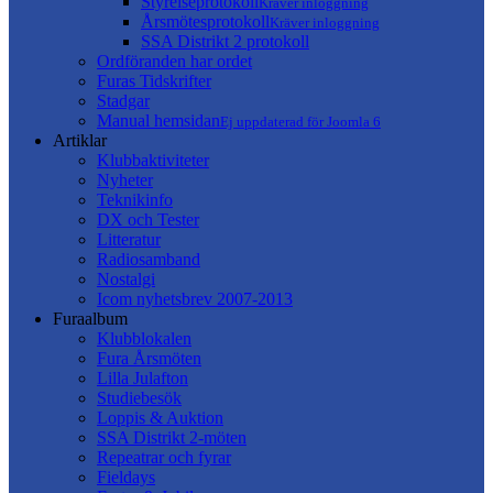
Styrelseprotokoll
Kräver inloggning
Årsmötesprotokoll
Kräver inloggning
SSA Distrikt 2 protokoll
Ordföranden har ordet
Furas Tidskrifter
Stadgar
Manual hemsidan
Ej uppdaterad för Joomla 6
Artiklar
Klubbaktiviteter
Nyheter
Teknikinfo
DX och Tester
Litteratur
Radiosamband
Nostalgi
Icom nyhetsbrev 2007-2013
Furaalbum
Klubblokalen
Fura Årsmöten
Lilla Julafton
Studiebesök
Loppis & Auktion
SSA Distrikt 2-möten
Repeatrar och fyrar
Fieldays