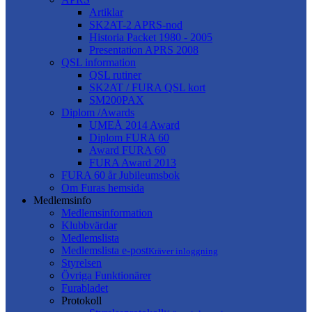
Artiklar
SK2AT-2 APRS-nod
Historia Packet 1980 - 2005
Presentation APRS 2008
QSL information
QSL rutiner
SK2AT / FURA QSL kort
SM200PAX
Diplom /Awards
UMEÅ 2014 Award
Diplom FURA 60
Award FURA 60
FURA Award 2013
FURA 60 år Jubileumsbok
Om Furas hemsida
Medlemsinfo
Medlemsinformation
Klubbvärdar
Medlemslista
Medlemslista e-post
Kräver inloggning
Styrelsen
Övriga Funktionärer
Furabladet
Protokoll