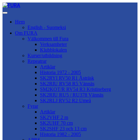
Hem
English - Suomeksi
Om FURA
Välkommen till Fura
Verksamheter
Klubblokalen
Kurser/utbildning
Repeatrar
Artiklar
Historia 1972 - 2005
SK2RYI RV50 R1 Åsträsk
SK2RIU RV58 R5 Vännäs
SM2KOT/R RV54 R3 Kristineberg
SK2RIU RU5 / RU378 Vännäs
SK2RLJ RV52 R2 Umeå
Fyrar
Artiklar
SK2VHF 2 m
SK2UHF 70 cm
SK2SHF 23 och 13 cm
Historia 1982 - 2005
APRS