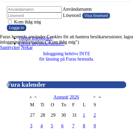
Användarnamn
Lösenord
Visa lösenord
Kom ihåg mig
Logga in
Furas hemsida använder Cookies för att hantera besökarsessioner, lagra
Glömt lösenordet?
inloggningsinformation ("Kom ihåg mig")
Glömt användarnamnet?
Samtycker
Nekar
Inloggning behövs INTE
för läsning på Furas hemsida.
Fura kalender
«
<
Augusti
2026
>
»
M
Ti
O
To
F
L
S
27
28
29
30
31
1
2
3
4
5
6
7
8
9