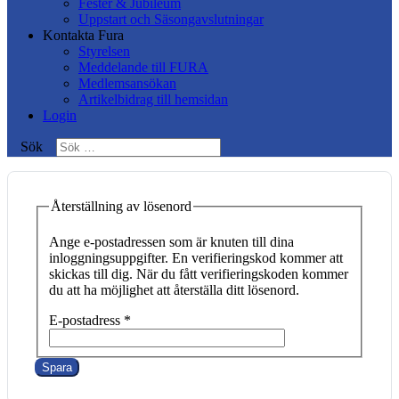
Fester & Jubileum
Uppstart och Säsongavslutningar
Kontakta Fura
Styrelsen
Meddelande till FURA
Medlemsansökan
Artikelbidrag till hemsidan
Login
Sök
Återställning av lösenord
Ange e-postadressen som är knuten till dina
inloggningsuppgifter. En verifieringskod kommer att
skickas till dig. När du fått verifieringskoden kommer
du att ha möjlighet att återställa ditt lösenord.
E-postadress
*
Spara