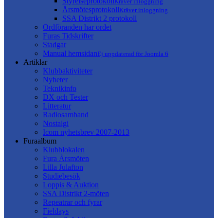
Styrelseprotokoll
Kräver inloggning
Årsmötesprotokoll
Kräver inloggning
SSA Distrikt 2 protokoll
Ordföranden har ordet
Furas Tidskrifter
Stadgar
Manual hemsidan
Ej uppdaterad för Joomla 6
Artiklar
Klubbaktiviteter
Nyheter
Teknikinfo
DX och Tester
Litteratur
Radiosamband
Nostalgi
Icom nyhetsbrev 2007-2013
Furaalbum
Klubblokalen
Fura Årsmöten
Lilla Julafton
Studiebesök
Loppis & Auktion
SSA Distrikt 2-möten
Repeatrar och fyrar
Fieldays