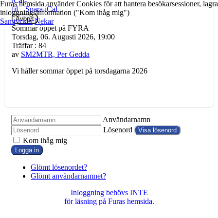
Furas hemsida använder Cookies för att hantera besökarsessioner, lagra
Spara iCal
inloggningsinformation ("Kom ihåg mig")
Avbryt
Samtycker
Nekar
Sommar öppet på FYRA
Torsdag, 06. Augusti 2026, 19:00
Träffar
: 84
av
SM2MTR, Per Gedda
Vi håller sommar öppet på torsdagarna 2026
Användarnamn
Lösenord
Visa lösenord
Kom ihåg mig
Logga in
Glömt lösenordet?
Glömt användarnamnet?
Inloggning behövs INTE
för läsning på Furas hemsida.