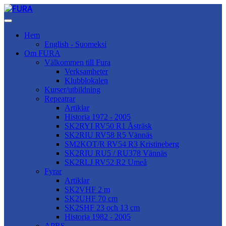
Hem
English - Suomeksi
Om FURA
Välkommen till Fura
Verksamheter
Klubblokalen
Kurser/utbildning
Repeatrar
Artiklar
Historia 1972 - 2005
SK2RYI RV50 R1 Åsträsk
SK2RIU RV58 R5 Vännäs
SM2KOT/R RV54 R3 Kristineberg
SK2RIU RU5 / RU378 Vännäs
SK2RLJ RV52 R2 Umeå
Fyrar
Artiklar
SK2VHF 2 m
SK2UHF 70 cm
SK2SHF 23 och 13 cm
Historia 1982 - 2005
APRS