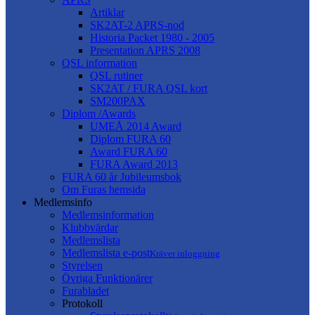
Artiklar
SK2AT-2 APRS-nod
Historia Packet 1980 - 2005
Presentation APRS 2008
QSL information
QSL rutiner
SK2AT / FURA QSL kort
SM200PAX
Diplom /Awards
UMEÅ 2014 Award
Diplom FURA 60
Award FURA 60
FURA Award 2013
FURA 60 år Jubileumsbok
Om Furas hemsida
Medlemsinfo
Medlemsinformation
Klubbvärdar
Medlemslista
Medlemslista e-post
Kräver inloggning
Styrelsen
Övriga Funktionärer
Furabladet
Protokoll