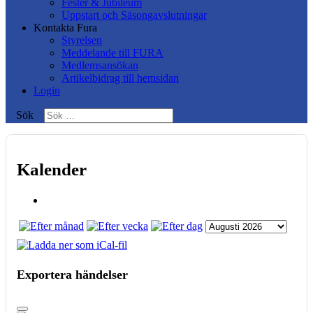
Fester & Jubileum
Uppstart och Säsongavslutningar
Kontakta Fura
Styrelsen
Meddelande till FURA
Medlemsansökan
Artikelbidrag till hemsidan
Login
Sök
Kalender
Exportera händelser