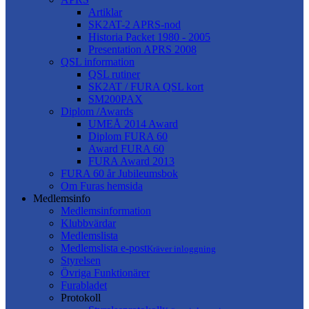
Artiklar
SK2AT-2 APRS-nod
Historia Packet 1980 - 2005
Presentation APRS 2008
QSL information
QSL rutiner
SK2AT / FURA QSL kort
SM200PAX
Diplom /Awards
UMEÅ 2014 Award
Diplom FURA 60
Award FURA 60
FURA Award 2013
FURA 60 år Jubileumsbok
Om Furas hemsida
Medlemsinfo
Medlemsinformation
Klubbvärdar
Medlemslista
Medlemslista e-post
Kräver inloggning
Styrelsen
Övriga Funktionärer
Furabladet
Protokoll