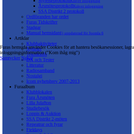
Styrelseprotokoll
Kräver inloggning
Årsmötesprotokoll
Kräver inloggning
SSA Distrikt 2 protokoll
Ordföranden har ordet
Furas Tidskrifter
Stadgar
Manual hemsidan
Ej uppdaterad för Joomla 6
Artiklar
Klubbaktiviteter
Furas hemsida använder Cookies för att hantera besökarsessioner, lagra
Nyheter
inloggningsinformation ("Kom ihåg mig")
Teknikinfo
Samtycker
Nekar
DX och Tester
Litteratur
Radiosamband
Nostalgi
Icom nyhetsbrev 2007-2013
Furaalbum
Klubblokalen
Fura Årsmöten
Lilla Julafton
Studiebesök
Loppis & Auktion
SSA Distrikt 2-möten
Repeatrar och fyrar
Fieldays