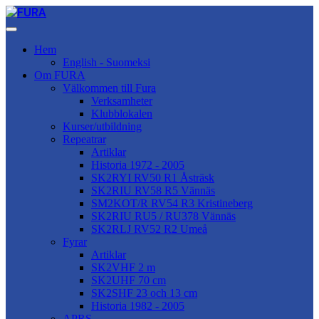
Hem
English - Suomeksi
Om FURA
Välkommen till Fura
Verksamheter
Klubblokalen
Kurser/utbildning
Repeatrar
Artiklar
Historia 1972 - 2005
SK2RYI RV50 R1 Åsträsk
SK2RIU RV58 R5 Vännäs
SM2KOT/R RV54 R3 Kristineberg
SK2RIU RU5 / RU378 Vännäs
SK2RLJ RV52 R2 Umeå
Fyrar
Artiklar
SK2VHF 2 m
SK2UHF 70 cm
SK2SHF 23 och 13 cm
Historia 1982 - 2005
APRS