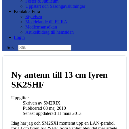
Fester & Jubileum
Uppstart och Säsongavslutningar
Kontakta Fura
Styrelsen
Meddelande till FURA
Medlemsansökan
Artikelbidrag till hemsidan
Login
Sök
Ny antenn till 13 cm fyren
SK2SHF
Uppgifter
Skriven av
SM2RIX
Publicerad 08 maj 2010
Senast uppdaterad 11 mars 2013
Idag har jag och SM2SXI monterat upp en LAN-parabol
för 13 cm fyren SK2SHF. Som vanligt blev det mer arbete