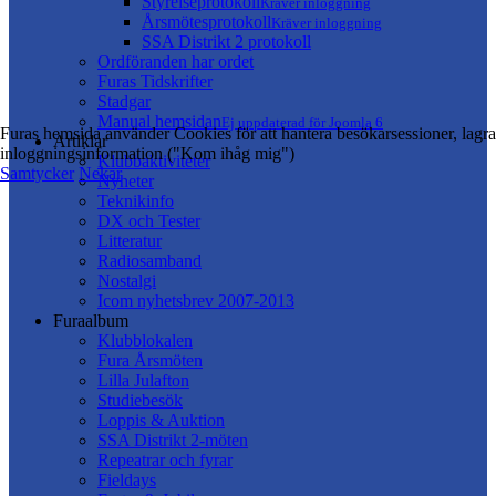
Styrelseprotokoll
Kräver inloggning
Årsmötesprotokoll
Kräver inloggning
SSA Distrikt 2 protokoll
Ordföranden har ordet
Furas Tidskrifter
Stadgar
Manual hemsidan
Ej uppdaterad för Joomla 6
Furas hemsida använder Cookies för att hantera besökarsessioner, lagra
Artiklar
inloggningsinformation ("Kom ihåg mig")
Klubbaktiviteter
Samtycker
Nekar
Nyheter
Teknikinfo
DX och Tester
Litteratur
Radiosamband
Nostalgi
Icom nyhetsbrev 2007-2013
Furaalbum
Klubblokalen
Fura Årsmöten
Lilla Julafton
Studiebesök
Loppis & Auktion
SSA Distrikt 2-möten
Repeatrar och fyrar
Fieldays