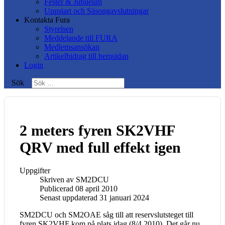
Fester & Jubileum
Uppstart och Säsongavslutningar
Kontakta Fura
Styrelsen
Meddelande till FURA
Medlemsansökan
Artikelbidrag till hemsidan
Login
Sök
2 meters fyren SK2VHF
QRV med full effekt igen
Uppgifter
Skriven av
SM2DCU
Publicerad 08 april 2010
Senast uppdaterad 31 januari 2024
SM2DCU och SM2OAE såg till att reservslutsteget till
fyren SK2VHF kom på plats idag (8/4 2010). Det går nu