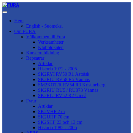
Hem
English - Suomeksi
Om FURA
Välkommen till Fura
Verksamheter
Klubblokalen
Kurser/utbildning
Repeatrar
Artiklar
Historia 1972 - 2005
SK2RYI RV50 R1 Åsträsk
SK2RIU RV58 R5 Vännäs
SM2KOT/R RV54 R3 Kristineberg
SK2RIU RU5 / RU378 Vännäs
SK2RLJ RV52 R2 Umeå
Fyrar
Artiklar
SK2VHF 2 m
SK2UHF 70 cm
SK2SHF 23 och 13 cm
Historia 1982 - 2005
APRS