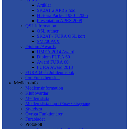
Artiklar
SK2AT-2 APRS-nod
Historia Packet 1980 - 2005
Presentation APRS 2008
QSL information
QSL rutiner
SK2AT / FURA QSL kort
SM200PAX
Diplom /Awards
UMEÅ 2014 Award
Diplom FURA 60
Award FURA 60
FURA Award 2013
FURA 60 år Jubileumsbok
Om Furas hemsida
Medlemsinfo
Medlemsinformation
Klubbvärdar
Medlemslista
Medlemslista e-post
Kräver inloggning
Styrelsen
Övriga Funktionärer
Furabladet
Protokoll