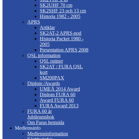
SK2UHF 70 cm
SK2SHF 23 och 13 cm
Historia 1982 - 2005
APRS
Artiklar
SK2AT-2 APRS-nod
Historia Packet 1980 -
2005
Presentation APRS 2008
QSL information
QSL rutiner
SK2AT / FURA QSL
kort
SM200PAX
Diplom /Awards
UMEÅ 2014 Award
Diplom FURA 60
Award FURA 60
FURA Award 2013
FURA 60 år
Jubileumsbok
Om Furas hemsida
Medlemsinfo
Medlemsinformation