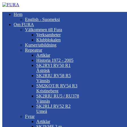
Hem
English - Suomeksi
Om FURA
Välkommen till Fura
Verksamheter
Klubblokalen
Kurser/utbildning
Repeatrar
Artiklar
Historia 1972 - 2005
SK2RYI RV50 R1
Åsträsk
SK2RIU RV58 R5
Vännäs
SM2KOT/R RV54 R3
Kristineberg
SK2RIU RU5 / RU378
Vännäs
SK2RLJ RV52 R2
Umeå
Fyrar
Artiklar
SK2VHF 2 m