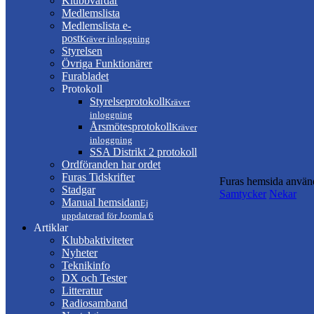
Klubbvärdar
Medlemslista
Medlemslista e-
post
Kräver inloggning
Styrelsen
Övriga Funktionärer
Furabladet
Protokoll
Styrelseprotokoll
Kräver
inloggning
Årsmötesprotokoll
Kräver
inloggning
SSA Distrikt 2 protokoll
Ordföranden har ordet
Furas Tidskrifter
Furas hemsida använd
Stadgar
Samtycker
Nekar
Manual hemsidan
Ej
uppdaterad för Joomla 6
Artiklar
Klubbaktiviteter
Nyheter
Teknikinfo
DX och Tester
Litteratur
Radiosamband