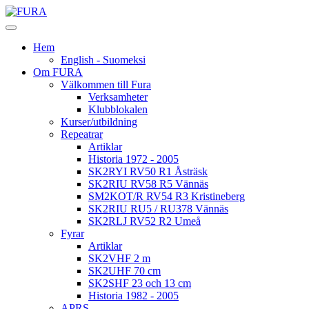
Hem
English - Suomeksi
Om FURA
Välkommen till Fura
Verksamheter
Klubblokalen
Kurser/utbildning
Repeatrar
Artiklar
Historia 1972 - 2005
SK2RYI RV50 R1 Åsträsk
SK2RIU RV58 R5 Vännäs
SM2KOT/R RV54 R3 Kristineberg
SK2RIU RU5 / RU378 Vännäs
SK2RLJ RV52 R2 Umeå
Fyrar
Artiklar
SK2VHF 2 m
SK2UHF 70 cm
SK2SHF 23 och 13 cm
Historia 1982 - 2005
APRS