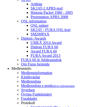
Artiklar
SK2AT-2 APRS-nod
Historia Packet 1980 - 2005
Presentation APRS 2008
QSL information
QSL rutiner
SK2AT / FURA QSL kort
SM200PAX
Diplom /Awards
UMEÅ 2014 Award
Diplom FURA 60
Award FURA 60
FURA Award 2013
FURA 60 år Jubileumsbok
Om Furas hemsida
Medlemsinfo
Medlemsinformation
Klubbvärdar
Medlemslista
Medlemslista e-post
Kräver inloggning
Styrelsen
Övriga Funktionärer
Furabladet
Protokoll