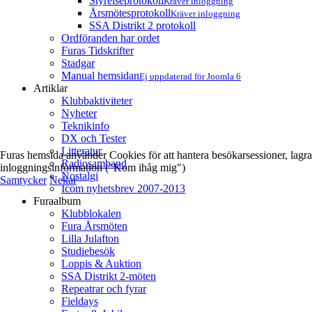
Styrelseprotokoll
Kräver inloggning
Årsmötesprotokoll
Kräver inloggning
SSA Distrikt 2 protokoll
Ordföranden har ordet
Furas Tidskrifter
Stadgar
Manual hemsidan
Ej uppdaterad för Joomla 6
Artiklar
Klubbaktiviteter
Nyheter
Teknikinfo
DX och Tester
Litteratur
Furas hemsida använder Cookies för att hantera besökarsessioner, lagra
Radiosamband
inloggningsinformation ("Kom ihåg mig")
Nostalgi
Samtycker
Nekar
Icom nyhetsbrev 2007-2013
Furaalbum
Klubblokalen
Fura Årsmöten
Lilla Julafton
Studiebesök
Loppis & Auktion
SSA Distrikt 2-möten
Repeatrar och fyrar
Fieldays