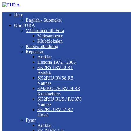
Hem
English - Suomeksi
Om FURA
Välkommen till Fura
Verksamheter
Klubblokalen
Kurser/utbildning
Repeatrar
Artiklar
Historia 1972 - 2005
SK2RYI RV50 R1
Åsträsk
SK2RIU RV58 R5
Vännäs
SM2KOT/R RV54 R3
Kristineberg
SK2RIU RU5 / RU378
Vännäs
SK2RLJ RV52 R2
Umeå
Fyrar
Artiklar
SK2VHF 2 m