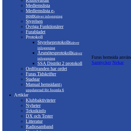
Klubbvärdar
Medlemslista
Medlemslista e-
post
Kräver inloggning
Styrelsen
Övriga Funktionärer
Furabladet
Protokoll
Styrelseprotokoll
Kräver
inloggning
Årsmötesprotokoll
Kräver
Furas hemsida använd
inloggning
Samtycker
Nekar
SSA Distrikt 2 protokoll
Ordföranden har ordet
Furas Tidskrifter
Stadgar
Manual hemsidan
Ej
uppdaterad för Joomla 6
Artiklar
Klubbaktiviteter
Nyheter
Teknikinfo
DX och Tester
Litteratur
Radiosamband