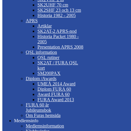
SK2UHF 70 cm
SK2SHF 23 och 13 cm
Historia 1982 - 2005
APRS
Artiklar
SK2AT-2 APRS-nod
Historia Packet 1980 -
2005
Presentation APRS 2008
QSL information
QSL rutiner
SK2AT / FURA QSL
kort
SM200PAX
Diplom /Awards
UMEÅ 2014 Award
Diplom FURA 60
Award FURA 60
FURA Award 2013
FURA 60 år
Jubileumsbok
Om Furas hemsida
Medlemsinfo
Medlemsinformation