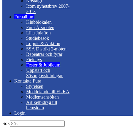
Nostalgi
Icom nyhetsbrev 2007-
2013
Furaalbum
Klubblokalen
Fura Årsmöten
Lilla Julafton
Studiebesök
Loppis & Auktion
SSA Distrikt 2-möten
Repeatrar och fyrar
Fieldays
Fester & Jubileum
Uppstart och
Säsongavslutningar
Kontakta Fura
Styrelsen
Meddelande till FURA
Medlemsansökan
Artikelbidrag till
hemsidan
Login
Sök