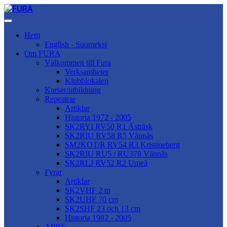
Hem
English - Suomeksi
Om FURA
Välkommen till Fura
Verksamheter
Klubblokalen
Kurser/utbildning
Repeatrar
Artiklar
Historia 1972 - 2005
SK2RYI RV50 R1 Åsträsk
SK2RIU RV58 R5 Vännäs
SM2KOT/R RV54 R3 Kristineberg
SK2RIU RU5 / RU378 Vännäs
SK2RLJ RV52 R2 Umeå
Fyrar
Artiklar
SK2VHF 2 m
SK2UHF 70 cm
SK2SHF 23 och 13 cm
Historia 1982 - 2005
APRS