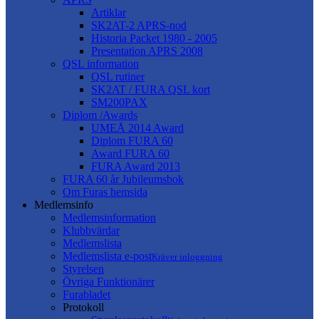
Artiklar
SK2AT-2 APRS-nod
Historia Packet 1980 - 2005
Presentation APRS 2008
QSL information
QSL rutiner
SK2AT / FURA QSL kort
SM200PAX
Diplom /Awards
UMEÅ 2014 Award
Diplom FURA 60
Award FURA 60
FURA Award 2013
FURA 60 år Jubileumsbok
Om Furas hemsida
Medlemsinfo
Medlemsinformation
Klubbvärdar
Medlemslista
Medlemslista e-post
Kräver inloggning
Styrelsen
Övriga Funktionärer
Furabladet
Protokoll