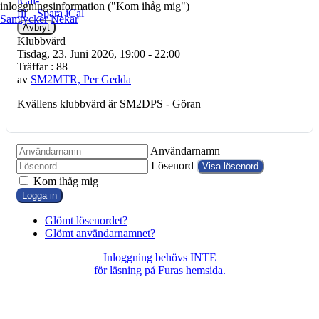
inloggningsinformation ("Kom ihåg mig")
Spara iCal
Samtycker
Nekar
Avbryt
Klubbvärd
Tisdag, 23. Juni 2026, 19:00 - 22:00
Träffar
: 88
av
SM2MTR, Per Gedda
Kvällens klubbvärd är SM2DPS - Göran
Användarnamn
Lösenord
Visa lösenord
Kom ihåg mig
Logga in
Glömt lösenordet?
Glömt användarnamnet?
Inloggning behövs INTE
för läsning på Furas hemsida.