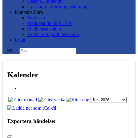
Fester & Jubileum
Uppstart och Säsongavslutningar
Kontakta Fura
Styrelsen
Meddelande till FURA
Medlemsansökan
Artikelbidrag till hemsidan
Login
Sök
Kalender
Exportera händelser