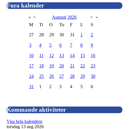
Fura kalender
«
<
Augusti
2026
>
»
M
Ti
O
To
F
L
S
27
28
29
30
31
1
2
3
4
5
6
7
8
9
10
11
12
13
14
15
16
17
18
19
20
21
22
23
24
25
26
27
28
29
30
31
1
2
3
4
5
6
Kommande aktiviteter
Visa hela kalendern
torsdag 13 aug 2026