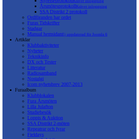
Styrelseprotokoll
Kräver inloggning
Årsmötesprotokoll
Kräver inloggning
SSA Distrikt 2 protokoll
Ordföranden har ordet
Furas Tidskrifter
Stadgar
Manual hemsidan
Ej uppdaterad för Joomla 6
Artiklar
Klubbaktiviteter
Nyheter
Teknikinfo
DX och Tester
Litteratur
Radiosamband
Nostalgi
Icom nyhetsbrev 2007-2013
Furaalbum
Klubblokalen
Fura Årsmöten
Lilla Julafton
Studiebesök
Loppis & Auktion
SSA Distrikt 2-möten
Repeatrar och fyrar
Fieldays