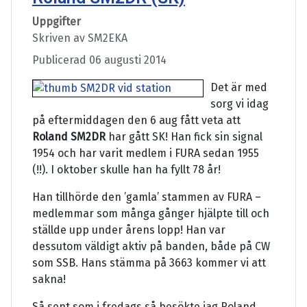
Uppgifter
Skriven av
SM2EKA
Publicerad 06 augusti 2014
Det är med
sorg vi idag
på eftermiddagen den 6 aug fått veta att
Roland SM2DR
har gått SK! Han fick sin signal
1954 och har varit medlem i FURA sedan 1955
(!!). I oktober skulle han ha fyllt 78 år!
Han tillhörde den ’gamla’ stammen av FURA –
medlemmar som många gånger hjälpte till och
ställde upp under årens lopp! Han var
dessutom väldigt aktiv på banden, både på CW
som SSB. Hans stämma på 3663 kommer vi att
sakna!
Så sent som i fredags så besökte jag Roland