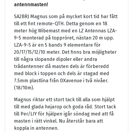
antenn
masten!
SA2BRJ Magnus som på mycket kort tid har fått
till ett fint remote-QTH. Detta genom en 18
meter hög Wibemast med en
LZ Antennas LZA-
9-5 monterad på toppröret, nästan 20 m upp.
LZA-9-5 är en 5 bands 9 elementare
för
20/17/15/12/10 meter. Det finns bra möjligheter
till några slopande dipoler eller andra
trådantenner då
masten dels är förberedd
med block i toppen och dels är stagad med
7.5mm plastlina från DXavenue i två nivåer.
(18/10m).
Magnus riktar ett stort tack till alla som hjälpt
till med glada hejarop och goda råd. Stort tack
till Per/LIY för hjälpen igår söndag med att få
masten i rätt vinkel. Nu återstår bara att
koppla in antennen.