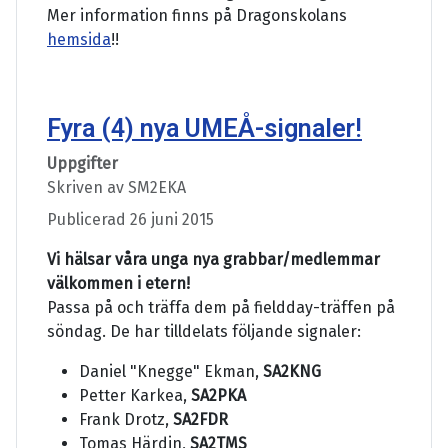
Mer information finns på Dragonskolans
hemsida
!!
Fyra (4) nya UMEÅ-signaler!
Uppgifter
Skriven av
SM2EKA
Publicerad 26 juni 2015
Vi hälsar våra unga nya grabbar/medlemmar
välkommen i etern!
Passa på och träffa dem på fieldday-träffen på
söndag. De har tilldelats följande signaler:
Daniel "Knegge" Ekman,
SA2KNG
Petter Karkea,
SA2PKA
Frank Drotz,
SA2FDR
Tomas Härdin,
SA2TMS