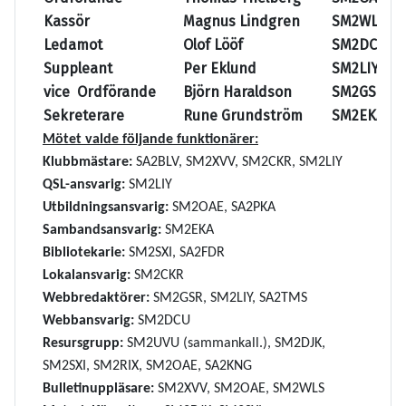
Kassör
Magnus Lindgren
SM2WLS
Ledamot
Olof Lööf
SM2DCU
Suppleant
Per Eklund
SM2LIY
vice Ordförande
Björn Haraldson
SM2GSR
Sekreterare
Rune Grundström
SM2EKA
Mötet valde följande funktionärer:
Klubbmästare:
SA2BLV, SM2XVV, SM2CKR, SM2LIY
QSL-ansvarig:
SM2LIY
Utbildningsansvarig:
SM2OAE, SA2PKA
Sambandsansvarig:
SM2EKA
Bibliotekarie:
SM2SXI, SA2FDR
Lokalansvarig:
SM2CKR
Webbredaktörer:
SM2GSR, SM2LIY, SA2TMS
Webbansvarig:
SM2DCU
Resursgrupp:
SM2UVU (sammankall.), SM2DJK,
SM2SXI, SM2RIX, SM2OAE, SA2KNG
Bulletinuppläsare:
SM2XVV, SM2OAE, SM2WLS