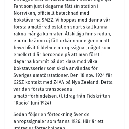
Fant som just i dagarna fått sin station i
Norrviken, officiellt betecknad med
bokstäverna SMZZ. Vi hoppas med denna vår
första amatörradiostation snart skall kunna
räkna många kamrater. Åtskilliga finns redan,
ehuru de ännu ej fått erkännande genom att
hava blivit tilldelade anropssignal, något som
emellertid är beroende på att man först i
dagarna kommit på det klara med vilka
bokstavsserier som skola användas för
Sveriges amatörstationer. Den 18 nov. 1924 får
G2SZ kontakt med Z4AA på Nya Zeeland. Detta
var den första transoceana
amatörförbindelsen. (Utdrag från Tidskriften
"Radio" Juni 1924)
Sedan följer en förteckning över de
anropssignaler som fanns 1926. Här är ett
utdrag ur förteckningen.