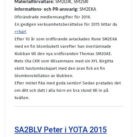
Materialförvaltare:
SM2DJK, SM2SXI
Informations- och PR-ansvarig:
SM2EKA
Oförändrade medlemsavgifter för 2016.
En gedigen verksamhetsberättelse för 2015 hittar du
>>här!
.
Efter 10 år som ordförande avtackades Rune SM2EKA
med en fin blombukett varefter han överlämnade
klubban till den nya ordföranden Thomas SM2OAE.
Mats-Ola CKR som tillsammans med sin XYL Birgitta
skött hustomteskapet med den äran fick en fin
blomkonstellation av klubben.
Efter mötet fika med goda semlor! Sedan pratades det
om ditt och datt i alla hörn en bra stund till in på
kvällen.
SA2BLV Peter i YOTA 2015