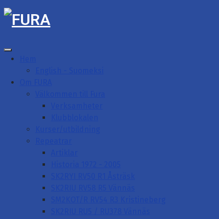
Hem
English - Suomeksi
Om FURA
Välkommen till Fura
Verksamheter
Klubblokalen
Kurser/utbildning
Repeatrar
Artiklar
Historia 1972 - 2005
SK2RYI RV50 R1 Åsträsk
SK2RIU RV58 R5 Vännäs
SM2KOT/R RV54 R3 Kristineberg
SK2RIU RU5 / RU378 Vännäs