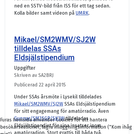
ned en SSTV-bild från ISS för ett tag sedan.
Kolla bilder samt videon på
UMRK
.
Mikael/SM2WMV/SJ2W
tilldelas SSAs
Eldsjälstipendium
Uppgifter
Skriven av
SA2BRJ
Publicerad 22 april 2015
Under SSAs årsmöte i Lysekil tilldelades
Mikael/SM2WMV/SJ2W
SSAs Eldsjälstipendium
för sitt engagemang för amatörradio. Även
Gunnar/SM3SGP/SK3W
tilldelades
Furas hemsida använder Cookies för att hantera
Eldsjälstipendiet för sina insatser inom
besökarsessioner, lagra inloggningsinformation ("Kom ihåg
amatörradion. Stort grattis till båda två.