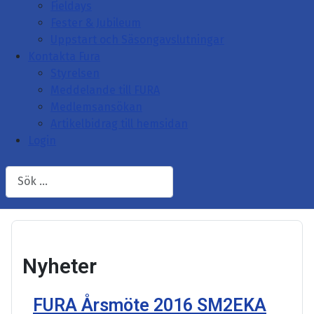
Fieldays
Fester & Jubileum
Uppstart och Säsongavslutningar
Kontakta Fura
Styrelsen
Meddelande till FURA
Medlemsansökan
Artikelbidrag till hemsidan
Login
Sök
Nyheter
FURA Årsmöte 2016 SM2EKA