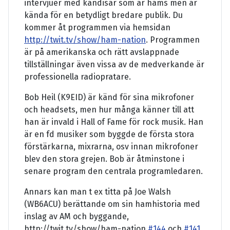
intervjuer med kändisar som är hams men är
kända för en betydligt bredare publik. Du
kommer åt programmen via hemsidan
http://twit.tv/show/ham-nation
. Programmen
är på amerikanska och rätt avslappnade
tillställningar även vissa av de medverkande är
professionella radiopratare.
Bob Heil (K9EID) är känd för sina mikrofoner
och headsets, men hur många känner till att
han är invald i Hall of Fame för rock musik. Han
är en fd musiker som byggde de första stora
förstärkarna, mixrarna, osv innan mikrofoner
blev den stora grejen. Bob är åtminstone i
senare program den centrala programledaren.
Annars kan man t ex titta på Joe Walsh
(WB6ACU) berättande om sin hamhistoria med
inslag av AM och byggande,
http://twit.tv/show/ham-nation
#144
och
#141
.