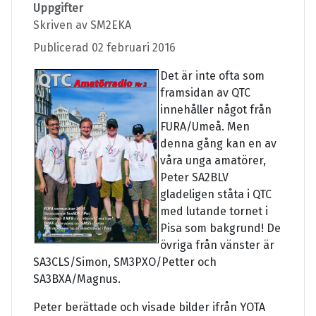
Uppgifter
Skriven av
SM2EKA
Publicerad 02 februari 2016
Det är inte ofta som
framsidan av QTC
innehåller något från
FURA/Umeå. Men
denna gång kan en av
våra unga amatörer,
Peter SA2BLV
gladeligen ståta i QTC
med lutande tornet i
Pisa som bakgrund! De
övriga från vänster är
SA3CLS/Simon, SM3PXO/Petter och
SA3BXA/Magnus.
Peter berättade och visade bilder ifrån YOTA