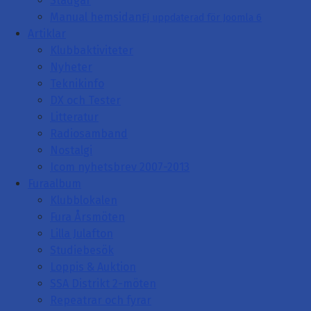
Stadgar
Manual hemsidan
Ej uppdaterad för Joomla 6
Artiklar
Klubbaktiviteter
Nyheter
Teknikinfo
DX och Tester
Litteratur
Radiosamband
Nostalgi
Icom nyhetsbrev 2007-2013
Furaalbum
Klubblokalen
Fura Årsmöten
Lilla Julafton
Studiebesök
Loppis & Auktion
SSA Distrikt 2-möten
Repeatrar och fyrar