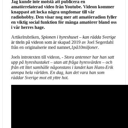
Jag kunde inte motstå att publicera en
amatörrelaterad video från Youtube. Videon kommer
knappast att locka några ungdomar till vår
radiohobby. Den visar nog mer att amatörradion fyller
en viktig social funktion för många amatörer bland oss
i vår herres hage.
Artikelrubriken,
Spionen i hyreshuset – kan rädda Sverige
är titeln på videon som är s
kapad 2019
av Joel Segerdahl
från en
originalserie med namnet,
1på10miljoner
.
Joels introtexten till videon, -
Stora antenner har han satt
upp på hyreshustaket – utan att fråga hyresvärden – och
från ett litet samhälle någonstans i landet kan Hans-Erik
anropa hela världen. En dag, kan det vara han som
räddar Sverige mot ett yttre hot.