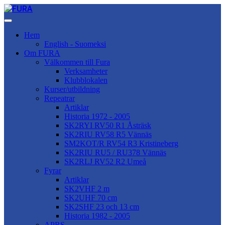
Hem
English - Suomeksi
Om FURA
Välkommen till Fura
Verksamheter
Klubblokalen
Kurser/utbildning
Repeatrar
Artiklar
Historia 1972 - 2005
SK2RYI RV50 R1 Åsträsk
SK2RIU RV58 R5 Vännäs
SM2KOT/R RV54 R3 Kristineberg
SK2RIU RU5 / RU378 Vännäs
SK2RLJ RV52 R2 Umeå
Fyrar
Artiklar
SK2VHF 2 m
SK2UHF 70 cm
SK2SHF 23 och 13 cm
Historia 1982 - 2005
APRS