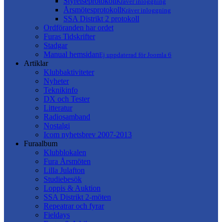
Styrelseprotokoll
Kräver inloggning
Årsmötesprotokoll
Kräver inloggning
SSA Distrikt 2 protokoll
Ordföranden har ordet
Furas Tidskrifter
Stadgar
Manual hemsidan
Ej uppdaterad för Joomla 6
Artiklar
Klubbaktiviteter
Nyheter
Teknikinfo
DX och Tester
Litteratur
Radiosamband
Nostalgi
Icom nyhetsbrev 2007-2013
Furaalbum
Klubblokalen
Fura Årsmöten
Lilla Julafton
Studiebesök
Loppis & Auktion
SSA Distrikt 2-möten
Repeatrar och fyrar
Fieldays