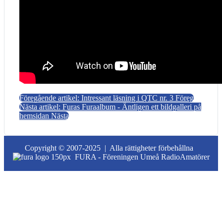
Föregående artikel: Intressant läsning i QTC nr. 3
Föreg
Nästa artikel: Furas Furaalbum - Äntligen ett bildgalleri på
hemsidan
Nästa
Copyright © 2007-2025 |
Alla rättigheter förbehållna
FURA - Föreningen Umeå RadioAmatörer