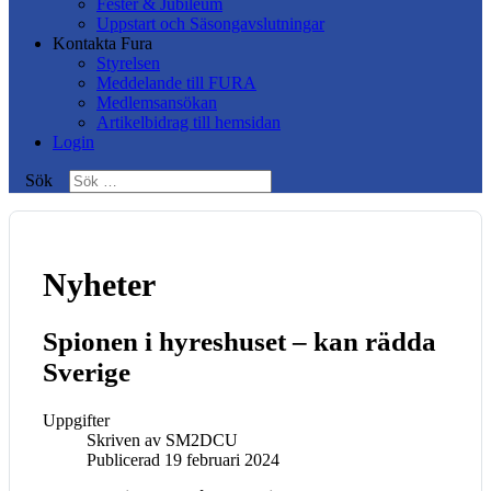
Fester & Jubileum
Uppstart och Säsongavslutningar
Kontakta Fura
Styrelsen
Meddelande till FURA
Medlemsansökan
Artikelbidrag till hemsidan
Login
Sök
Nyheter
Spionen i hyreshuset – kan rädda
Sverige
Uppgifter
Skriven av
SM2DCU
Publicerad 19 februari 2024