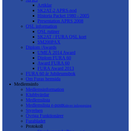
Artiklar
SK2AT-2 APRS-nod
Historia Packet 1980 - 2005
Presentation APRS 2008
QSL information
QSL rutiner
SK2AT / FURA QSL kort
SM200PAX
Diplom /Awards
UMEÅ 2014 Award
Diplom FURA 60
Award FURA 60
FURA Award 2013
FURA 60 år Jubileumsbok
Om Furas hemsida
Medlemsinfo
Medlemsinformation
Klubbvärdar
Medlemslista
Medlemslista e-post
Kräver inloggning
Styrelsen
Övriga Funktionärer
Furabladet
Protokoll