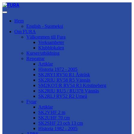
Hem
English - Suomeksi
Om FURA
Välkommen till Fura
Verksamheter
Klubblokalen
Kurser/utbildning
Repeatrar
Artiklar
Historia 1972 - 2005
SK2RYI RV50 R1 Åsträsk
SK2RIU RV58 R5 Vännäs
SM2KOT/R RV54 R3 Kristineberg
SK2RIU RU5 / RU378 Vännäs
SK2RLJ RV52 R2 Umeå
Fyrar
Artiklar
SK2VHF 2 m
SK2UHF 70 cm
SK2SHF 23 och 13 cm
Historia 1982 - 2005
APRS