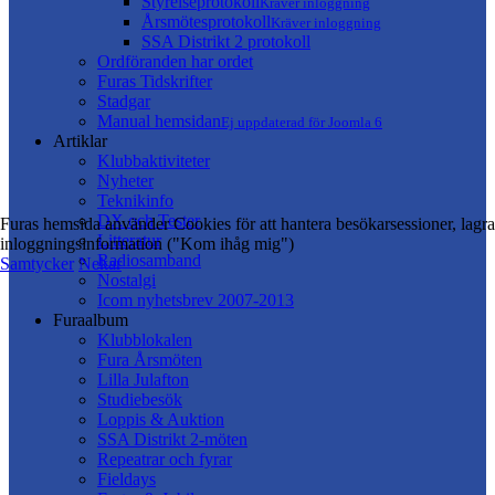
Styrelseprotokoll
Kräver inloggning
Årsmötesprotokoll
Kräver inloggning
SSA Distrikt 2 protokoll
Ordföranden har ordet
Furas Tidskrifter
Stadgar
Manual hemsidan
Ej uppdaterad för Joomla 6
Artiklar
Klubbaktiviteter
Nyheter
Teknikinfo
DX och Tester
Furas hemsida använder Cookies för att hantera besökarsessioner, lagra
Litteratur
inloggningsinformation ("Kom ihåg mig")
Radiosamband
Samtycker
Nekar
Nostalgi
Icom nyhetsbrev 2007-2013
Furaalbum
Klubblokalen
Fura Årsmöten
Lilla Julafton
Studiebesök
Loppis & Auktion
SSA Distrikt 2-möten
Repeatrar och fyrar
Fieldays