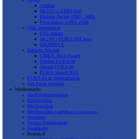
Artiklar
SK2AT-2 APRS-nod
Historia Packet 1980 - 2005
Presentation APRS 2008
QSL information
QSL rutiner
SK2AT / FURA QSL kort
SM200PAX
Diplom /Awards
UMEÅ 2014 Award
Diplom FURA 60
Award FURA 60
FURA Award 2013
FURA 60 år Jubileumsbok
Om Furas hemsida
Medlemsinfo
Medlemsinformation
Klubbvärdar
Medlemslista
Medlemslista e-post
Kräver inloggning
Styrelsen
Övriga Funktionärer
Furabladet
Protokoll