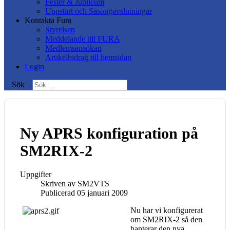
Fester & Jubileum
Uppstart och Säsongavslutningar
Kontakta Fura
Styrelsen
Meddelande till FURA
Medlemsansökan
Artikelbidrag till hemsidan
Login
Sök
Ny APRS konfiguration på
SM2RIX-2
Uppgifter
Skriven av
SM2VTS
Publicerad 05 januari 2009
Nu har vi konfigurerat
om SM2RIX-2 så den
hanterar den nya