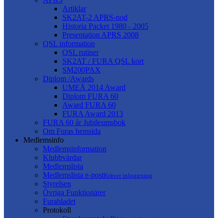
Artiklar
SK2AT-2 APRS-nod
Historia Packet 1980 - 2005
Presentation APRS 2008
QSL information
QSL rutiner
SK2AT / FURA QSL kort
SM200PAX
Diplom /Awards
UMEÅ 2014 Award
Diplom FURA 60
Award FURA 60
FURA Award 2013
FURA 60 år Jubileumsbok
Om Furas hemsida
Medlemsinfo
Medlemsinformation
Klubbvärdar
Medlemslista
Medlemslista e-post
Kräver inloggning
Styrelsen
Övriga Funktionärer
Furabladet
Protokoll