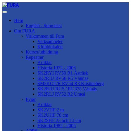
Hem
English - Suomeksi
Om FURA
Välkommen till Fura
Verksamheter
Klubblokalen
Kurser/utbildning
Repeatrar
Artiklar
Historia 1972 - 2005
SK2RYI RV50 R1 Åsträsk
SK2RIU RV58 R5 Vännäs
SM2KOT/R RV54 R3 Kristineberg
SK2RIU RU5 / RU378 Vännäs
SK2RLJ RV52 R2 Umeå
Fyrar
Artiklar
SK2VHF 2 m
SK2UHF 70 cm
SK2SHF 23 och 13 cm
Historia 1982 - 2005
APRS