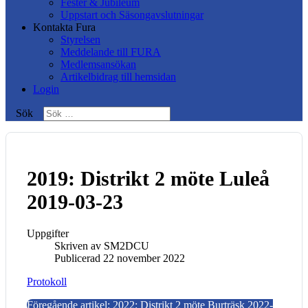
Fester & Jubileum
Uppstart och Säsongavslutningar
Kontakta Fura
Styrelsen
Meddelande till FURA
Medlemsansökan
Artikelbidrag till hemsidan
Login
Sök
2019: Distrikt 2 möte Luleå
2019-03-23
Uppgifter
Skriven av
SM2DCU
Publicerad 22 november 2022
Protokoll
Föregående artikel: 2022: Distrikt 2 möte Burträsk 2022-