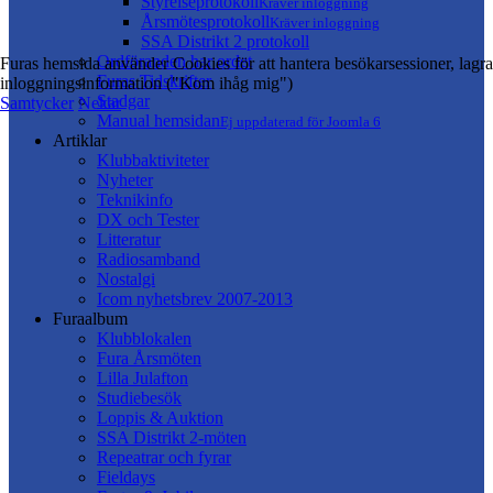
Styrelseprotokoll
Kräver inloggning
Årsmötesprotokoll
Kräver inloggning
SSA Distrikt 2 protokoll
Ordföranden har ordet
Furas hemsida använder Cookies för att hantera besökarsessioner, lagra
Furas Tidskrifter
inloggningsinformation ("Kom ihåg mig")
Stadgar
Samtycker
Nekar
Manual hemsidan
Ej uppdaterad för Joomla 6
Artiklar
Klubbaktiviteter
Nyheter
Teknikinfo
DX och Tester
Litteratur
Radiosamband
Nostalgi
Icom nyhetsbrev 2007-2013
Furaalbum
Klubblokalen
Fura Årsmöten
Lilla Julafton
Studiebesök
Loppis & Auktion
SSA Distrikt 2-möten
Repeatrar och fyrar
Fieldays