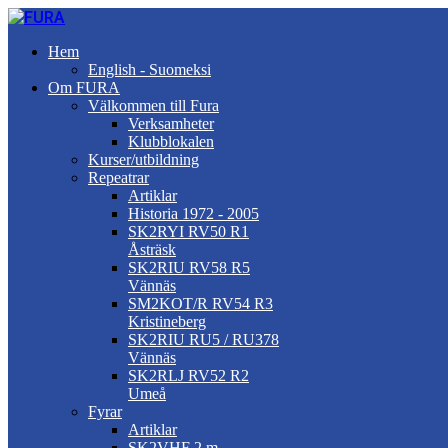
Hem
English - Suomeksi
Om FURA
Välkommen till Fura
Verksamheter
Klubblokalen
Kurser/utbildning
Repeatrar
Artiklar
Historia 1972 - 2005
SK2RYI RV50 R1
Åsträsk
SK2RIU RV58 R5
Vännäs
SM2KOT/R RV54 R3
Kristineberg
SK2RIU RU5 / RU378
Vännäs
SK2RLJ RV52 R2
Umeå
Fyrar
Artiklar
SK2VHF 2 m