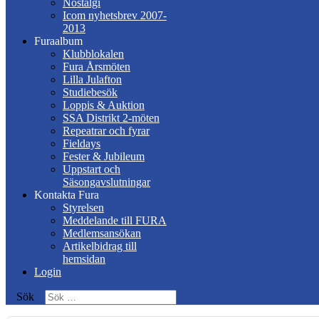
Nostalgi
Icom nyhetsbrev 2007-
2013
Furaalbum
Klubblokalen
Fura Årsmöten
Lilla Julafton
Studiebesök
Loppis & Auktion
SSA Distrikt 2-möten
Repeatrar och fyrar
Fieldays
Fester & Jubileum
Uppstart och
Säsongavslutningar
Kontakta Fura
Styrelsen
Meddelande till FURA
Medlemsansökan
Artikelbidrag till
hemsidan
Login
Sök