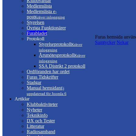
Klubbvärdar
Medlemslista
Medlemslista e-
post
Kräver inloggning
Styrelsen
Övriga Funktionärer
Furabladet
Furas hemsida använd
Protokoll
Samtycker
Nekar
Styrelseprotokoll
Kräver
inloggning
Årsmötesprotokoll
Kräver
inloggning
SSA Distrikt 2 protokoll
Ordföranden har ordet
Furas Tidskrifter
Stadgar
Manual hemsidan
Ej
uppdaterad för Joomla 6
Artiklar
Klubbaktiviteter
Nyheter
Teknikinfo
DX och Tester
Litteratur
Radiosamband