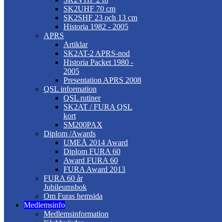
SK2UHF 70 cm
SK2SHF 23 och 13 cm
Historia 1982 - 2005
APRS
Artiklar
SK2AT-2 APRS-nod
Historia Packet 1980 -
2005
Presentation APRS 2008
QSL information
QSL rutiner
SK2AT / FURA QSL
kort
SM200PAX
Diplom /Awards
UMEÅ 2014 Award
Diplom FURA 60
Award FURA 60
FURA Award 2013
FURA 60 år
Jubileumsbok
Om Furas hemsida
Medlemsinfo
Medlemsinformation