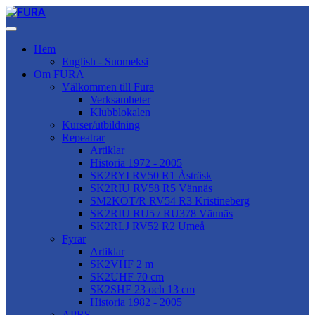
Hem
English - Suomeksi
Om FURA
Välkommen till Fura
Verksamheter
Klubblokalen
Kurser/utbildning
Repeatrar
Artiklar
Historia 1972 - 2005
SK2RYI RV50 R1 Åsträsk
SK2RIU RV58 R5 Vännäs
SM2KOT/R RV54 R3 Kristineberg
SK2RIU RU5 / RU378 Vännäs
SK2RLJ RV52 R2 Umeå
Fyrar
Artiklar
SK2VHF 2 m
SK2UHF 70 cm
SK2SHF 23 och 13 cm
Historia 1982 - 2005
APRS