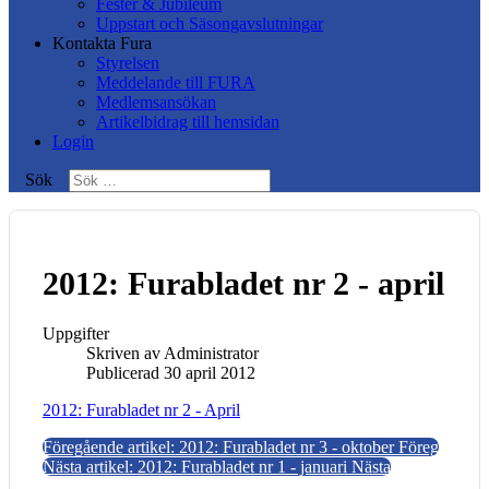
Fester & Jubileum
Uppstart och Säsongavslutningar
Kontakta Fura
Styrelsen
Meddelande till FURA
Medlemsansökan
Artikelbidrag till hemsidan
Login
Sök
2012: Furabladet nr 2 - april
Uppgifter
Skriven av
Administrator
Publicerad 30 april 2012
2012: Furabladet nr 2 - April
Föregående artikel: 2012: Furabladet nr 3 - oktober
Föreg
Nästa artikel: 2012: Furabladet nr 1 - januari
Nästa