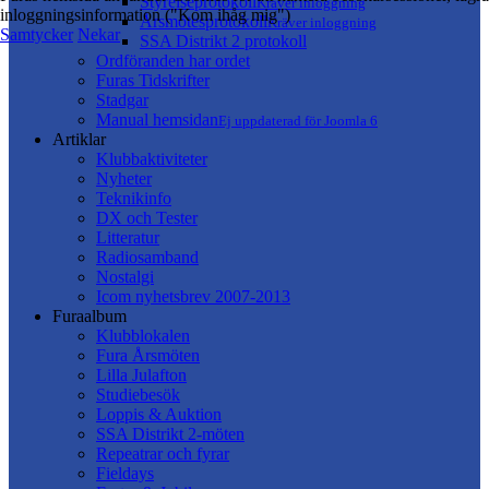
Styrelseprotokoll
Kräver inloggning
inloggningsinformation ("Kom ihåg mig")
Årsmötesprotokoll
Kräver inloggning
Samtycker
Nekar
SSA Distrikt 2 protokoll
Ordföranden har ordet
Furas Tidskrifter
Stadgar
Manual hemsidan
Ej uppdaterad för Joomla 6
Artiklar
Klubbaktiviteter
Nyheter
Teknikinfo
DX och Tester
Litteratur
Radiosamband
Nostalgi
Icom nyhetsbrev 2007-2013
Furaalbum
Klubblokalen
Fura Årsmöten
Lilla Julafton
Studiebesök
Loppis & Auktion
SSA Distrikt 2-möten
Repeatrar och fyrar
Fieldays