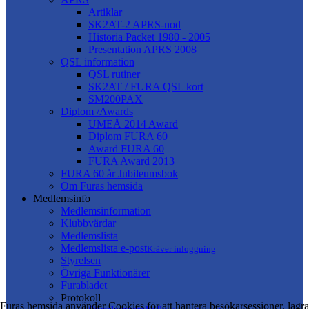
Artiklar
SK2AT-2 APRS-nod
Historia Packet 1980 - 2005
Presentation APRS 2008
QSL information
QSL rutiner
SK2AT / FURA QSL kort
SM200PAX
Diplom /Awards
UMEÅ 2014 Award
Diplom FURA 60
Award FURA 60
FURA Award 2013
FURA 60 år Jubileumsbok
Om Furas hemsida
Medlemsinfo
Medlemsinformation
Klubbvärdar
Medlemslista
Medlemslista e-post
Kräver inloggning
Styrelsen
Övriga Funktionärer
Furabladet
Protokoll
Furas hemsida använder Cookies för att hantera besökarsessioner, lagra