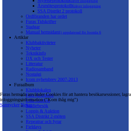
Styrelseprotokoll
Kräver inloggning
Årsmötesprotokoll
Kräver inloggning
SSA Distrikt 2 protokoll
Ordföranden har ordet
Furas Tidskrifter
Stadgar
Manual hemsidan
Ej uppdaterad för Joomla 6
Artiklar
Klubbaktiviteter
Nyheter
Teknikinfo
DX och Tester
Litteratur
Radiosamband
Nostalgi
Icom nyhetsbrev 2007-2013
Furaalbum
Klubblokalen
Furas hemsida använder Cookies för att hantera besökarsessioner, lagra
Fura Årsmöten
inloggningsinformation ("Kom ihåg mig")
Lilla Julafton
Samtycker
Nekar
Studiebesök
Loppis & Auktion
SSA Distrikt 2-möten
Repeatrar och fyrar
Fieldays