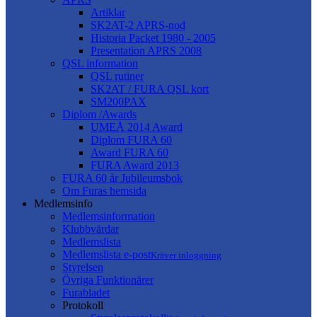
Artiklar
SK2AT-2 APRS-nod
Historia Packet 1980 - 2005
Presentation APRS 2008
QSL information
QSL rutiner
SK2AT / FURA QSL kort
SM200PAX
Diplom /Awards
UMEÅ 2014 Award
Diplom FURA 60
Award FURA 60
FURA Award 2013
FURA 60 år Jubileumsbok
Om Furas hemsida
Medlemsinfo
Medlemsinformation
Klubbvärdar
Medlemslista
Medlemslista e-post
Kräver inloggning
Styrelsen
Övriga Funktionärer
Furabladet
Protokoll