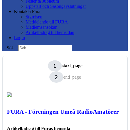
Fester & Jubileum
Uppstart och Säsongavslutningar
Kontakta Fura
Styrelsen
Meddelande till FURA
Medlemsansökan
Artikelbidrag till hemsidan
Login
Sök
start_page
end_page
FURA - Föreningen Umeå RadioAmatörer
Artikelbidrag till Furas hemsida