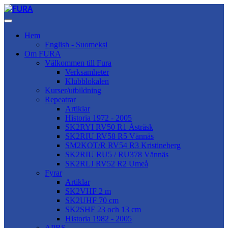
Hem
English - Suomeksi
Om FURA
Välkommen till Fura
Verksamheter
Klubblokalen
Kurser/utbildning
Repeatrar
Artiklar
Historia 1972 - 2005
SK2RYI RV50 R1 Åsträsk
SK2RIU RV58 R5 Vännäs
SM2KOT/R RV54 R3 Kristineberg
SK2RIU RU5 / RU378 Vännäs
SK2RLJ RV52 R2 Umeå
Fyrar
Artiklar
SK2VHF 2 m
SK2UHF 70 cm
SK2SHF 23 och 13 cm
Historia 1982 - 2005
APRS