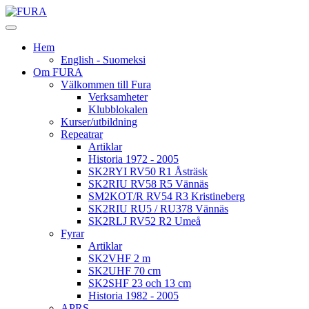
Hem
English - Suomeksi
Om FURA
Välkommen till Fura
Verksamheter
Klubblokalen
Kurser/utbildning
Repeatrar
Artiklar
Historia 1972 - 2005
SK2RYI RV50 R1 Åsträsk
SK2RIU RV58 R5 Vännäs
SM2KOT/R RV54 R3 Kristineberg
SK2RIU RU5 / RU378 Vännäs
SK2RLJ RV52 R2 Umeå
Fyrar
Artiklar
SK2VHF 2 m
SK2UHF 70 cm
SK2SHF 23 och 13 cm
Historia 1982 - 2005
APRS