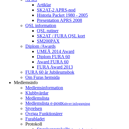
Artiklar
SK2AT-2 APRS-nod
Historia Packet 1980 - 2005
Presentation APRS 2008
QSL information
QSL rutiner
SK2AT / FURA QSL kort
SM200PAX
Diplom /Awards
UMEÅ 2014 Award
Diplom FURA 60
Award FURA 60
FURA Award 2013
FURA 60 år Jubileumsbok
Om Furas hemsida
Medlemsinfo
Medlemsinformation
Klubbvärdar
Medlemslista
Medlemslista e-post
Kräver inloggning
Styrelsen
Övriga Funktionärer
Furabladet
Protokoll