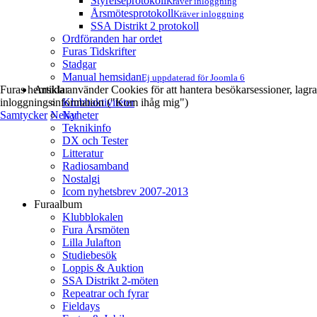
Styrelseprotokoll
Kräver inloggning
Årsmötesprotokoll
Kräver inloggning
SSA Distrikt 2 protokoll
Ordföranden har ordet
Furas Tidskrifter
Stadgar
Manual hemsidan
Ej uppdaterad för Joomla 6
Furas hemsida använder Cookies för att hantera besökarsessioner, lagra
Artiklar
inloggningsinformation ("Kom ihåg mig")
Klubbaktiviteter
Samtycker
Nekar
Nyheter
Teknikinfo
DX och Tester
Litteratur
Radiosamband
Nostalgi
Icom nyhetsbrev 2007-2013
Furaalbum
Klubblokalen
Fura Årsmöten
Lilla Julafton
Studiebesök
Loppis & Auktion
SSA Distrikt 2-möten
Repeatrar och fyrar
Fieldays