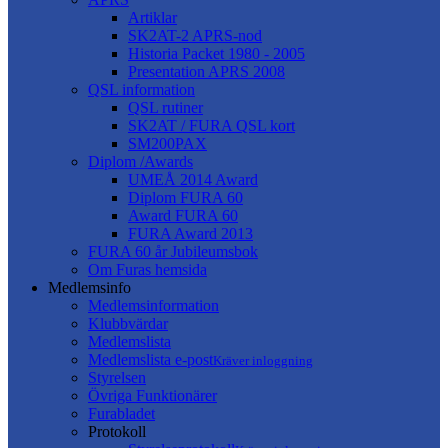
Artiklar
SK2AT-2 APRS-nod
Historia Packet 1980 - 2005
Presentation APRS 2008
QSL information
QSL rutiner
SK2AT / FURA QSL kort
SM200PAX
Diplom /Awards
UMEÅ 2014 Award
Diplom FURA 60
Award FURA 60
FURA Award 2013
FURA 60 år Jubileumsbok
Om Furas hemsida
Medlemsinfo
Medlemsinformation
Klubbvärdar
Medlemslista
Medlemslista e-post
Kräver inloggning
Styrelsen
Övriga Funktionärer
Furabladet
Protokoll