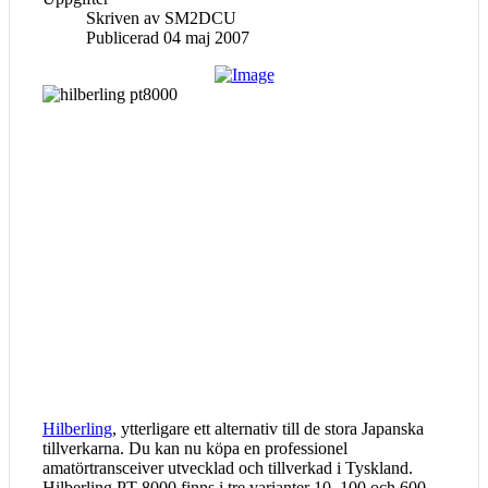
Skriven av
SM2DCU
Publicerad 04 maj 2007
Hilberling
, ytterligare ett alternativ till de stora Japanska
tillverkarna. Du kan nu köpa en professionel
amatörtransceiver utvecklad och tillverkad i Tyskland.
Hilberling PT-8000 finns i tre varianter 10, 100 och 600