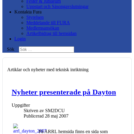
Fester & Jubileum
Uppstart och Säsongavslutningar
Kontakta Fura
Styrelsen
Meddelande till FURA
Medlemsansökan
Artikelbidrag till hemsidan
Login
Sök
Artiklar och nyheter med teknisk inriktning
Nyheter presenterade på Dayton
Uppgifter
Skriven av
SM2DCU
Publicerad 28 maj 2007
På ARRL hemsida finns en sida som