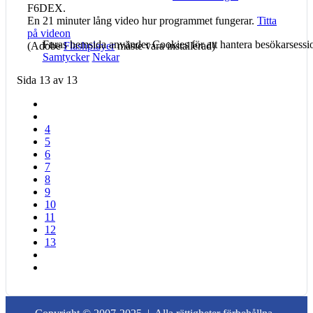
F6DEX.
En 21 minuter lång video hur programmet fungerar.
Titta
på videon
Furas hemsida använder Cookies för att hantera besökarsessi
(Adobe
Flashplayer
måste vara installerad)
Samtycker
Nekar
Sida 13 av 13
4
5
6
7
8
9
10
11
12
13