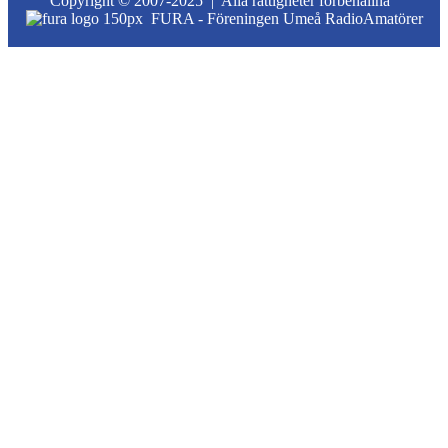
Copyright © 2007-2025 |
Alla rättigheter förbehållna
FURA - Föreningen Umeå RadioAmatörer