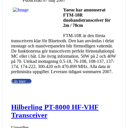
Publicerad 07 maj 2007
Yaesu har annonserat
FTM-10R
duobandstransceiver för
2m / 70cm
FTM-10R är den första
transceivern klar för Bluetooth. Den kan användas i delat
montage och manöverpanelen blir förmodligen vattentät.
De funktionerna gör transceivern perfekt förinstallationpå
MC eller i båt. LIte övrig information, 50W på 2 och 40W
på 70. Utökad mottagning 0.5-18, 76-108, 108-137, 137-
174, 174-222, 300-420 och 470-899 MHz. Alla data är
preliminära uppgifter. Leverans tidigast sommaren 2007.
Läs mer …
Hilberling PT-8000 HF-VHF
Transceiver
Uppgifter