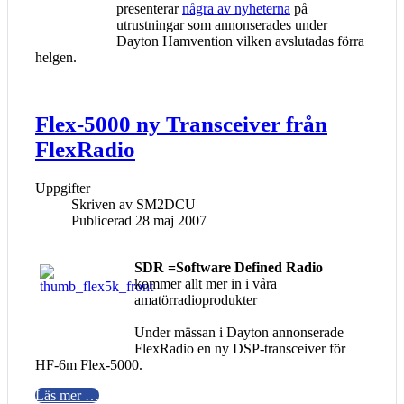
presenterar
några av nyheterna
på
utrustningar som annonserades under
Dayton Hamvention vilken avslutadas förra
helgen.
Flex-5000 ny Transceiver från
FlexRadio
Uppgifter
Skriven av
SM2DCU
Publicerad 28 maj 2007
SDR =Software Defined Radio
kommer allt mer in i våra
amatörradioprodukter
Under mässan i Dayton annonserade
FlexRadio en ny DSP-transceiver för
HF-6m Flex-5000.
Läs mer …