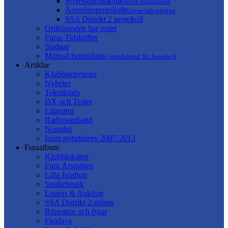
Styrelseprotokoll
Kräver inloggning
Årsmötesprotokoll
Kräver inloggning
SSA Distrikt 2 protokoll
Ordföranden har ordet
Furas Tidskrifter
Stadgar
Manual hemsidan
Ej uppdaterad för Joomla 6
Artiklar
Klubbaktiviteter
Nyheter
Teknikinfo
DX och Tester
Litteratur
Radiosamband
Nostalgi
Icom nyhetsbrev 2007-2013
Furaalbum
Klubblokalen
Fura Årsmöten
Lilla Julafton
Studiebesök
Loppis & Auktion
SSA Distrikt 2-möten
Repeatrar och fyrar
Fieldays