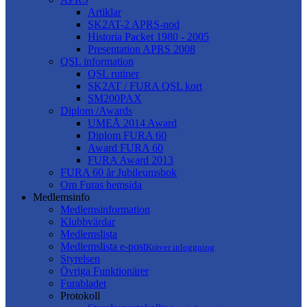
Artiklar
SK2AT-2 APRS-nod
Historia Packet 1980 - 2005
Presentation APRS 2008
QSL information
QSL rutiner
SK2AT / FURA QSL kort
SM200PAX
Diplom /Awards
UMEÅ 2014 Award
Diplom FURA 60
Award FURA 60
FURA Award 2013
FURA 60 år Jubileumsbok
Om Furas hemsida
Medlemsinfo
Medlemsinformation
Klubbvärdar
Medlemslista
Medlemslista e-post
Kräver inloggning
Styrelsen
Övriga Funktionärer
Furabladet
Protokoll