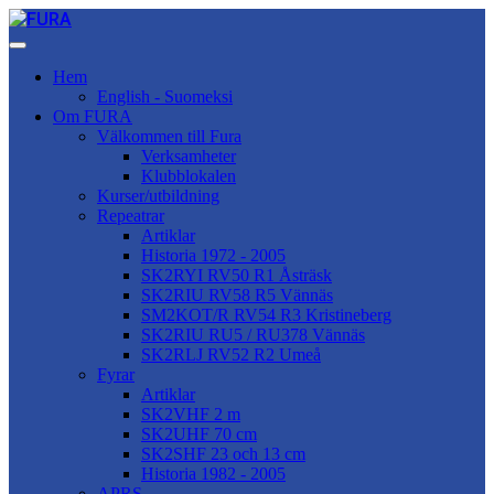
Hem
English - Suomeksi
Om FURA
Välkommen till Fura
Verksamheter
Klubblokalen
Kurser/utbildning
Repeatrar
Artiklar
Historia 1972 - 2005
SK2RYI RV50 R1 Åsträsk
SK2RIU RV58 R5 Vännäs
SM2KOT/R RV54 R3 Kristineberg
SK2RIU RU5 / RU378 Vännäs
SK2RLJ RV52 R2 Umeå
Fyrar
Artiklar
SK2VHF 2 m
SK2UHF 70 cm
SK2SHF 23 och 13 cm
Historia 1982 - 2005
APRS