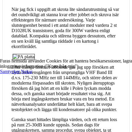
När jag fick i uppgift att skrota lite sändarutrustning så var
det oundvikligt att stanna kvar efter jobbet och skruva isär
effektstegen för närmare undersökning. Varje
slutstegsenhet bestod i ett antal moduler med vardera 2 st
D1028UK transistorer, goda för 300W vardera enligt
datablad. Kompakta och stilrena byggen dessutom, efter
en sen kväll låg samtliga räddade i en kartong i
ekorrförrådet.
Furas hemsida använder Cookies för att hantera besökarsessioner, lagra
inloggningsinformation ("Kom ihåg mig")
Efter många timmars labbande gav jag upp försöken att
Samtycker
Nekar
flytta frekvensgången från ursprungliga VHF Band III
d.v.s. 175-230 MHz ner till 144MHz, och större delen av
modulerna förpassades till skroten. Nyligen återupptogs
försöken då jag hört att en kille i Polen lyckats modda
dessa, och ganska snart började resultatet visa sig. Att
börja med ingångskretsen brukar vara en bra metod. En
nätverksanalysator underlättar helt klart, bara att svepa
testobjektet och lägga till kondensatorer på olika punkter.
Ganska snart hittades lämpliga värden, och ett return loss
på runt 25-30dB kunde uppnås. Sedan dags för
utgångskretsen, samma procedur, svepa objektet, ta ut