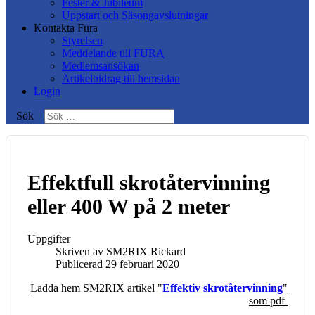
Fester & Jubileum
Uppstart och Säsongavslutningar
Kontakta Fura
Styrelsen
Meddelande till FURA
Medlemsansökan
Artikelbidrag till hemsidan
Login
Sök
Effektfull skrotåtervinning
eller 400 W på 2 meter
Uppgifter
Skriven av
SM2RIX Rickard
Publicerad 29 februari 2020
Ladda hem SM2RIX artikel "
Effektiv skrotåtervinning
"
som pdf