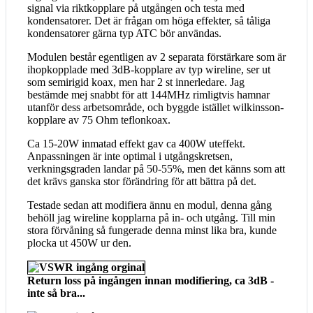
signal via riktkopplare på utgången och testa med
kondensatorer. Det är frågan om höga effekter, så tåliga
kondensatorer gärna typ ATC bör användas.
Modulen består egentligen av 2 separata förstärkare som är
ihopkopplade med 3dB-kopplare av typ wireline, ser ut
som semirigid koax, men har 2 st innerledare. Jag
bestämde mej snabbt för att 144MHz rimligtvis hamnar
utanför dess arbetsområde, och byggde istället wilkinsson-
kopplare av 75 Ohm teflonkoax.
Ca 15-20W inmatad effekt gav ca 400W uteffekt.
Anpassningen är inte optimal i utgångskretsen,
verkningsgraden landar på 50-55%, men det känns som att
det krävs ganska stor förändring för att bättra på det.
Testade sedan att modifiera ännu en modul, denna gång
behöll jag wireline kopplarna på in- och utgång. Till min
stora förvåning så fungerade denna minst lika bra, kunde
plocka ut 450W ur den.
Return loss på ingången innan modifiering, ca 3dB -
inte så bra...