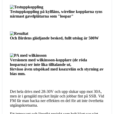
Testuppkoppling på kylfläns, wireline kopplarna syns
närmast gavelplåtarna som "loopar"
Och Birdens glädjande besked, fullt utslag är 500W
Versionen med wilkinsson-kopplare (de röda
looparna) ser inte lika tilltalande ut,
förvisso även utspökad med koaxrelän och styrning av
bias mm.
Det hela drivs med 28-30V och upp slukar upp mot 30A,
men är i gengäld mycket linjär och jobbar fint på SSB. Vid
FM får man backa ner effekten en del för att inte överhetta
utgångskretsarna.
Ett intressant och lärorikt projekt som helt klart var värt