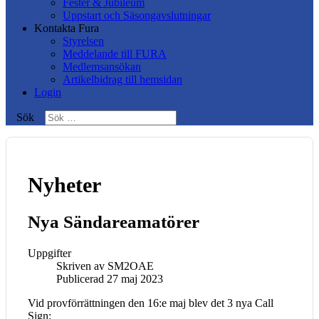
Fester & Jubileum
Uppstart och Säsongavslutningar
Kontakta Fura
Styrelsen
Meddelande till FURA
Medlemsansökan
Artikelbidrag till hemsidan
Login
Sök
Nyheter
Nya Sändareamatörer
Uppgifter
Skriven av
SM2OAE
Publicerad 27 maj 2023
Vid provförrättningen den 16:e maj blev det 3 nya Call
Sign: