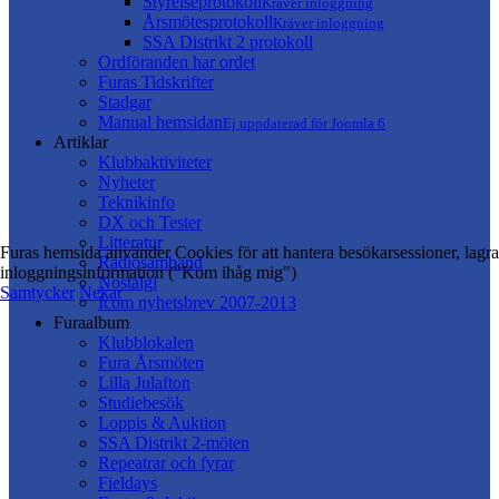
Styrelseprotokoll
Kräver inloggning
Årsmötesprotokoll
Kräver inloggning
SSA Distrikt 2 protokoll
Ordföranden har ordet
Furas Tidskrifter
Stadgar
Manual hemsidan
Ej uppdaterad för Joomla 6
Artiklar
Klubbaktiviteter
Nyheter
Teknikinfo
DX och Tester
Litteratur
Furas hemsida använder Cookies för att hantera besökarsessioner, lagra
Radiosamband
inloggningsinformation ("Kom ihåg mig")
Nostalgi
Samtycker
Nekar
Icom nyhetsbrev 2007-2013
Furaalbum
Klubblokalen
Fura Årsmöten
Lilla Julafton
Studiebesök
Loppis & Auktion
SSA Distrikt 2-möten
Repeatrar och fyrar
Fieldays