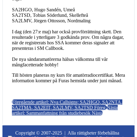
SA2HGO, Hugo Sandén, Umeå
SA2TSD, Tobias Söderlund, Skellefteå
SA2LMV, Jörgen Ottosson, Nordmaling
I dag (den 27:e maj) har också provförrättning skett. Den
resulterade i ytterligare 3 godkända prov. Om några dagar,
när de registrerats hos SSA kommer deras signaler att
presenteras i SM Callbook.
De nya sändaramatörerna hälsas välkomna till vår
mångfacetterade hobby!
Till hösten planeras ny kurs för amatörradiocertifikat. Mera
information kommer på Furas hemsida under juni månad.
Föregående artikel: Nya Callsigns; SA2HGO, SA2NTA,
SA2TMA, SA2EIT, SA2LMV, SA2TSD
Föreg
Nästa
artikel: Sammanfattning från studiebesök
Nästa
Copyright © 2007-2025 |
Alla rättigheter förbehållna