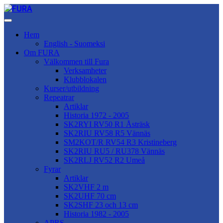
Hem
English - Suomeksi
Om FURA
Välkommen till Fura
Verksamheter
Klubblokalen
Kurser/utbildning
Repeatrar
Artiklar
Historia 1972 - 2005
SK2RYI RV50 R1 Åsträsk
SK2RIU RV58 R5 Vännäs
SM2KOT/R RV54 R3 Kristineberg
SK2RIU RU5 / RU378 Vännäs
SK2RLJ RV52 R2 Umeå
Fyrar
Artiklar
SK2VHF 2 m
SK2UHF 70 cm
SK2SHF 23 och 13 cm
Historia 1982 - 2005
APRS