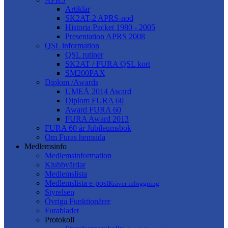
Artiklar
SK2AT-2 APRS-nod
Historia Packet 1980 - 2005
Presentation APRS 2008
QSL information
QSL rutiner
SK2AT / FURA QSL kort
SM200PAX
Diplom /Awards
UMEÅ 2014 Award
Diplom FURA 60
Award FURA 60
FURA Award 2013
FURA 60 år Jubileumsbok
Om Furas hemsida
Medlemsinfo
Medlemsinformation
Klubbvärdar
Medlemslista
Medlemslista e-post
Kräver inloggning
Styrelsen
Övriga Funktionärer
Furabladet
Protokoll