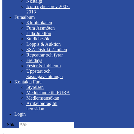
Nostalgi
Icom nyhetsbrev 2007-
2013
Furaalbum
Klubblokalen
Fura Årsmöten
Lilla Julafton
Studiebesök
Loppis & Auktion
SSA Distrikt 2-möten
Repeatrar och fyrar
Fieldays
Fester & Jubileum
Uppstart och
Säsongavslutningar
Kontakta Fura
Styrelsen
Meddelande till FURA
Medlemsansökan
Artikelbidrag till
hemsidan
Login
Sök