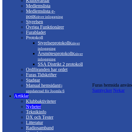
Klubbvärdar
Medlemslista
Medlemslista e-
post
Kräver inloggning
Styrelsen
Övriga Funktionärer
Furabladet
Protokoll
Styrelseprotokoll
Kräver
inloggning
Årsmötesprotokoll
Kräver
inloggning
SSA Distrikt 2 protokoll
Ordföranden har ordet
Furas Tidskrifter
Stadgar
Furas hemsida använd
Manual hemsidan
Ej
Samtycker
Nekar
uppdaterad för Joomla 6
Artiklar
Klubbaktiviteter
Nyheter
Teknikinfo
DX och Tester
Litteratur
Radiosamband