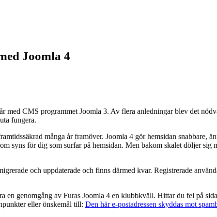
 med Joomla 4
 år med CMS programmet Joomla 3. Av flera anledningar blev det nödvä
luta fungera.
ramtidssäkrad många år framöver. Joomla 4 gör hemsidan snabbare, änn
r som syns för dig som surfar på hemsidan. Men bakom skalet döljer sig
 migrerade och uppdaterade och finns därmed kvar. Registrerade användar
ära en genomgång av Furas Joomla 4 en klubbkväll. Hittar du fel på sida
punkter eller önskemål till:
Den här e-postadressen skyddas mot spambot