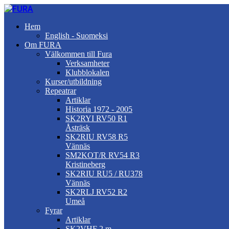
Hem
English - Suomeksi
Om FURA
Välkommen till Fura
Verksamheter
Klubblokalen
Kurser/utbildning
Repeatrar
Artiklar
Historia 1972 - 2005
SK2RYI RV50 R1
Åsträsk
SK2RIU RV58 R5
Vännäs
SM2KOT/R RV54 R3
Kristineberg
SK2RIU RU5 / RU378
Vännäs
SK2RLJ RV52 R2
Umeå
Fyrar
Artiklar
SK2VHF 2 m