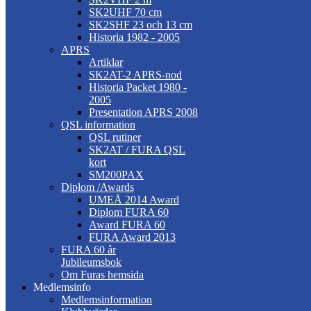
SK2UHF 70 cm
SK2SHF 23 och 13 cm
Historia 1982 - 2005
APRS
Artiklar
SK2AT-2 APRS-nod
Historia Packet 1980 -
2005
Presentation APRS 2008
QSL information
QSL rutiner
SK2AT / FURA QSL
kort
SM200PAX
Diplom /Awards
UMEÅ 2014 Award
Diplom FURA 60
Award FURA 60
FURA Award 2013
FURA 60 år
Jubileumsbok
Om Furas hemsida
Medlemsinfo
Medlemsinformation