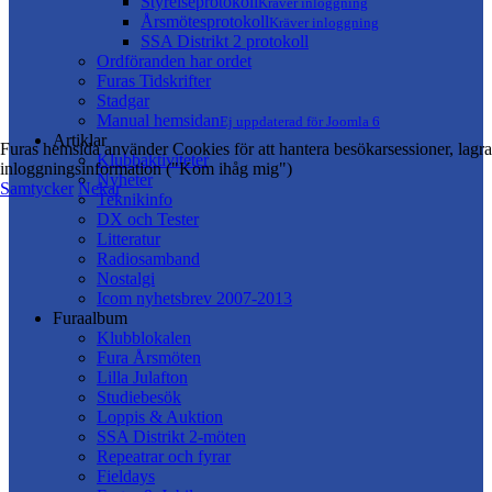
Styrelseprotokoll
Kräver inloggning
Årsmötesprotokoll
Kräver inloggning
SSA Distrikt 2 protokoll
Ordföranden har ordet
Furas Tidskrifter
Stadgar
Manual hemsidan
Ej uppdaterad för Joomla 6
Artiklar
Furas hemsida använder Cookies för att hantera besökarsessioner, lagra
Klubbaktiviteter
inloggningsinformation ("Kom ihåg mig")
Nyheter
Samtycker
Nekar
Teknikinfo
DX och Tester
Litteratur
Radiosamband
Nostalgi
Icom nyhetsbrev 2007-2013
Furaalbum
Klubblokalen
Fura Årsmöten
Lilla Julafton
Studiebesök
Loppis & Auktion
SSA Distrikt 2-möten
Repeatrar och fyrar
Fieldays