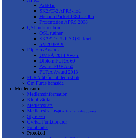
Artiklar
SK2AT-2 APRS-nod
Historia Packet 1980 - 2005
Presentation APRS 2008
QSL information
QSL rutiner
SK2AT / FURA QSL kort
SM200PAX
Diplom /Awards
UMEÅ 2014 Award
Diplom FURA 60
Award FURA 60
FURA Award 2013
FURA 60 år Jubileumsbok
Om Furas hemsida
Medlemsinfo
Medlemsinformation
Klubbvärdar
Medlemslista
Medlemslista e-post
Kräver inloggning
Styrelsen
Övriga Funktionärer
Furabladet
Protokoll