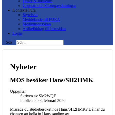
Fester & Jubileum
Uppstart och Säsongavslutningar
Kontakta Fura
Styrelsen
Meddelande till FURA
Medlemsansökan
Artikelbidrag till hemsidan
Login
Sök
Nyheter
MOS besöker Hans/SH2HMK
Uppgifter
Skriven av
SM2WQF
Publicerad 04 februari 2026
Missade du studiebesöket hos Hans/SH2HMK? Då har du
chansen att kolla in Hans samling av