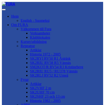
Hem
English - Suomeksi
Om FURA
Välkommen till Fura
Verksamheter
Klubblokalen
Kurser/utbildning
Repeatrar
Artiklar
Historia 1972 - 2005
SK2RYI RV50 R1 Åsträsk
SK2RIU RV58 R5 Vännäs
SM2KOT/R RV54 R3 Kristineberg
SK2RIU RU5 / RU378 Vännäs
SK2RLJ RV52 R2 Umeå
Fyrar
Artiklar
SK2VHF 2 m
SK2UHF 70 cm
SK2SHF 23 och 13 cm
Historia 1982 - 2005
APRS