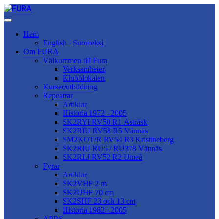
Hem
English - Suomeksi
Om FURA
Välkommen till Fura
Verksamheter
Klubblokalen
Kurser/utbildning
Repeatrar
Artiklar
Historia 1972 - 2005
SK2RYI RV50 R1 Åsträsk
SK2RIU RV58 R5 Vännäs
SM2KOT/R RV54 R3 Kristineberg
SK2RIU RU5 / RU378 Vännäs
SK2RLJ RV52 R2 Umeå
Fyrar
Artiklar
SK2VHF 2 m
SK2UHF 70 cm
SK2SHF 23 och 13 cm
Historia 1982 - 2005
APRS