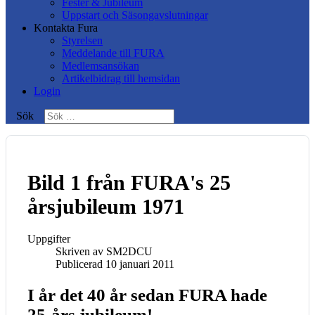
Fester & Jubileum
Uppstart och Säsongavslutningar
Kontakta Fura
Styrelsen
Meddelande till FURA
Medlemsansökan
Artikelbidrag till hemsidan
Login
Sök
Bild 1 från FURA's 25
årsjubileum 1971
Uppgifter
Skriven av
SM2DCU
Publicerad 10 januari 2011
I år det 40 år sedan FURA hade
25-års jubileum!