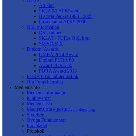
Artiklar
SK2AT-2 APRS-nod
Historia Packet 1980 - 2005
Presentation APRS 2008
QSL information
QSL rutiner
SK2AT / FURA QSL kort
SM200PAX
Diplom /Awards
UMEÅ 2014 Award
Diplom FURA 60
Award FURA 60
FURA Award 2013
FURA 60 år Jubileumsbok
Om Furas hemsida
Medlemsinfo
Medlemsinformation
Klubbvärdar
Medlemslista
Medlemslista e-post
Kräver inloggning
Styrelsen
Övriga Funktionärer
Furabladet
Protokoll