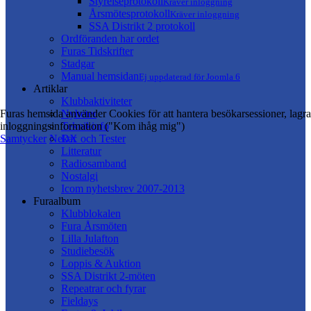
Styrelseprotokoll
Kräver inloggning
Årsmötesprotokoll
Kräver inloggning
SSA Distrikt 2 protokoll
Ordföranden har ordet
Furas Tidskrifter
Stadgar
Manual hemsidan
Ej uppdaterad för Joomla 6
Artiklar
Klubbaktiviteter
Furas hemsida använder Cookies för att hantera besökarsessioner, lagra
Nyheter
inloggningsinformation ("Kom ihåg mig")
Teknikinfo
Samtycker
Nekar
DX och Tester
Litteratur
Radiosamband
Nostalgi
Icom nyhetsbrev 2007-2013
Furaalbum
Klubblokalen
Fura Årsmöten
Lilla Julafton
Studiebesök
Loppis & Auktion
SSA Distrikt 2-möten
Repeatrar och fyrar
Fieldays