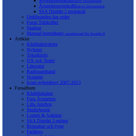
Styrelseprotokoll
Kräver inloggning
Årsmötesprotokoll
Kräver inloggning
SSA Distrikt 2 protokoll
Ordföranden har ordet
Furas Tidskrifter
Stadgar
Manual hemsidan
Ej uppdaterad för Joomla 6
Artiklar
Klubbaktiviteter
Nyheter
Teknikinfo
DX och Tester
Litteratur
Radiosamband
Nostalgi
Icom nyhetsbrev 2007-2013
Furaalbum
Klubblokalen
Fura Årsmöten
Lilla Julafton
Studiebesök
Loppis & Auktion
SSA Distrikt 2-möten
Repeatrar och fyrar
Fieldays