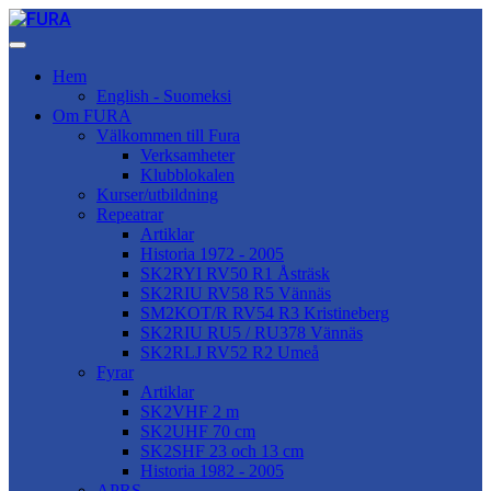
Hem
English - Suomeksi
Om FURA
Välkommen till Fura
Verksamheter
Klubblokalen
Kurser/utbildning
Repeatrar
Artiklar
Historia 1972 - 2005
SK2RYI RV50 R1 Åsträsk
SK2RIU RV58 R5 Vännäs
SM2KOT/R RV54 R3 Kristineberg
SK2RIU RU5 / RU378 Vännäs
SK2RLJ RV52 R2 Umeå
Fyrar
Artiklar
SK2VHF 2 m
SK2UHF 70 cm
SK2SHF 23 och 13 cm
Historia 1982 - 2005
APRS