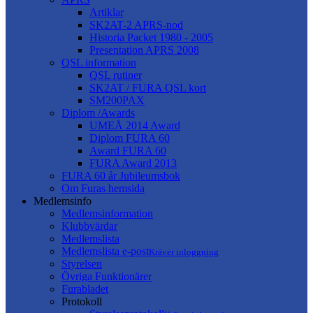
Artiklar
SK2AT-2 APRS-nod
Historia Packet 1980 - 2005
Presentation APRS 2008
QSL information
QSL rutiner
SK2AT / FURA QSL kort
SM200PAX
Diplom /Awards
UMEÅ 2014 Award
Diplom FURA 60
Award FURA 60
FURA Award 2013
FURA 60 år Jubileumsbok
Om Furas hemsida
Medlemsinfo
Medlemsinformation
Klubbvärdar
Medlemslista
Medlemslista e-post
Kräver inloggning
Styrelsen
Övriga Funktionärer
Furabladet
Protokoll