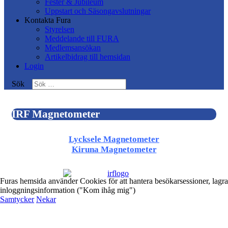
Fester & Jubileum
Uppstart och Säsongavslutningar
Kontakta Fura
Styrelsen
Meddelande till FURA
Medlemsansökan
Artikelbidrag till hemsidan
Login
Sök
IRF Magnetometer
Lycksele Magnetometer
Kiruna Magnetometer
Furas hemsida använder Cookies för att hantera besökarsessioner, lagra
inloggningsinformation ("Kom ihåg mig")
Samtycker
Nekar