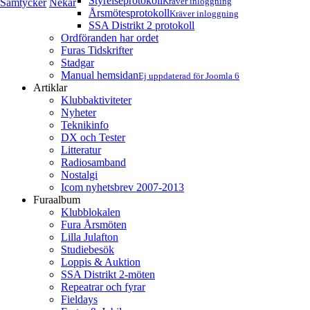
Styrelseprotokoll
Kräver inloggning
Samtycker
Nekar
Årsmötesprotokoll
Kräver inloggning
SSA Distrikt 2 protokoll
Ordföranden har ordet
Furas Tidskrifter
Stadgar
Manual hemsidan
Ej uppdaterad för Joomla 6
Artiklar
Klubbaktiviteter
Nyheter
Teknikinfo
DX och Tester
Litteratur
Radiosamband
Nostalgi
Icom nyhetsbrev 2007-2013
Furaalbum
Klubblokalen
Fura Årsmöten
Lilla Julafton
Studiebesök
Loppis & Auktion
SSA Distrikt 2-möten
Repeatrar och fyrar
Fieldays