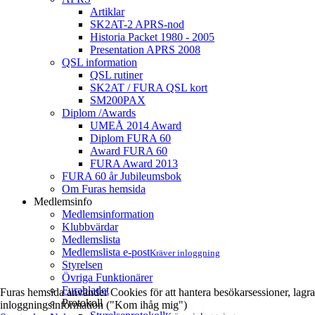
Artiklar
SK2AT-2 APRS-nod
Historia Packet 1980 - 2005
Presentation APRS 2008
QSL information
QSL rutiner
SK2AT / FURA QSL kort
SM200PAX
Diplom /Awards
UMEÅ 2014 Award
Diplom FURA 60
Award FURA 60
FURA Award 2013
FURA 60 år Jubileumsbok
Om Furas hemsida
Medlemsinfo
Medlemsinformation
Klubbvärdar
Medlemslista
Medlemslista e-post
Kräver inloggning
Styrelsen
Övriga Funktionärer
Furabladet
Furas hemsida använder Cookies för att hantera besökarsessioner, lagra
Protokoll
inloggningsinformation ("Kom ihåg mig")