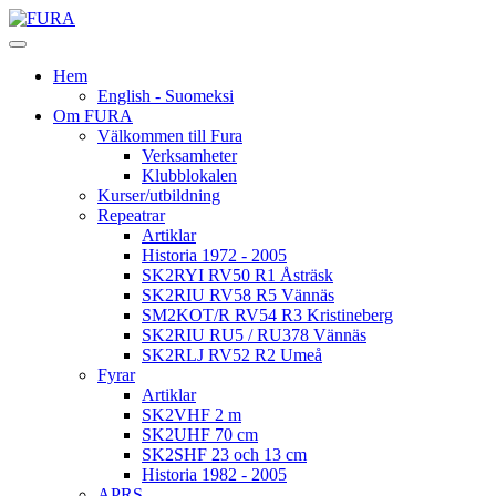
Hem
English - Suomeksi
Om FURA
Välkommen till Fura
Verksamheter
Klubblokalen
Kurser/utbildning
Repeatrar
Artiklar
Historia 1972 - 2005
SK2RYI RV50 R1 Åsträsk
SK2RIU RV58 R5 Vännäs
SM2KOT/R RV54 R3 Kristineberg
SK2RIU RU5 / RU378 Vännäs
SK2RLJ RV52 R2 Umeå
Fyrar
Artiklar
SK2VHF 2 m
SK2UHF 70 cm
SK2SHF 23 och 13 cm
Historia 1982 - 2005
APRS