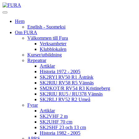
Hem
English - Suomeksi
Om FURA
Välkommen till Fura
Verksamheter
Klubblokalen
Kurser/utbildning
Repeatrar
Artiklar
Historia 1972 - 2005
SK2RYI RV50 R1 Åsträsk
SK2RIU RV58 R5 Vännäs
SM2KOT/R RV54 R3 Kristineberg
SK2RIU RU5 / RU378 Vännäs
SK2RLJ RV52 R2 Umeå
Fyrar
Artiklar
SK2VHF 2 m
SK2UHF 70 cm
SK2SHF 23 och 13 cm
Historia 1982 - 2005
APRS