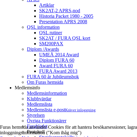
Artiklar
SK2AT-2 APRS-nod
Historia Packet 1980 - 2005
Presentation APRS 2008
QSL information
QSL rutiner
SK2AT / FURA QSL kort
SM200PAX
Diplom /Awards
UMEÅ 2014 Award
Diplom FURA 60
Award FURA 60
FURA Award 2013
FURA 60 år Jubileumsbok
Om Furas hemsida
Medlemsinfo
Medlemsinformation
Klubbvärdar
Medlemslista
Medlemslista e-post
Kräver inloggning
Styrelsen
Övriga Funktionärer
Furabladet
Furas hemsida använder Cookies för att hantera besökarsessioner, lagra
Protokoll
inloggningsinformation ("Kom ihåg mig")