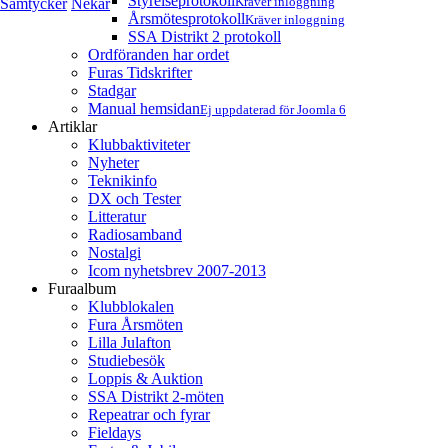
Styrelseprotokoll
Kräver inloggning
Samtycker
Nekar
Årsmötesprotokoll
Kräver inloggning
SSA Distrikt 2 protokoll
Ordföranden har ordet
Furas Tidskrifter
Stadgar
Manual hemsidan
Ej uppdaterad för Joomla 6
Artiklar
Klubbaktiviteter
Nyheter
Teknikinfo
DX och Tester
Litteratur
Radiosamband
Nostalgi
Icom nyhetsbrev 2007-2013
Furaalbum
Klubblokalen
Fura Årsmöten
Lilla Julafton
Studiebesök
Loppis & Auktion
SSA Distrikt 2-möten
Repeatrar och fyrar
Fieldays