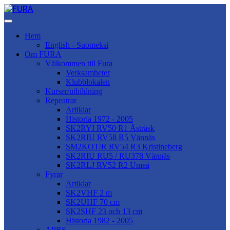
Hem
English - Suomeksi
Om FURA
Välkommen till Fura
Verksamheter
Klubblokalen
Kurser/utbildning
Repeatrar
Artiklar
Historia 1972 - 2005
SK2RYI RV50 R1 Åsträsk
SK2RIU RV58 R5 Vännäs
SM2KOT/R RV54 R3 Kristineberg
SK2RIU RU5 / RU378 Vännäs
SK2RLJ RV52 R2 Umeå
Fyrar
Artiklar
SK2VHF 2 m
SK2UHF 70 cm
SK2SHF 23 och 13 cm
Historia 1982 - 2005
APRS