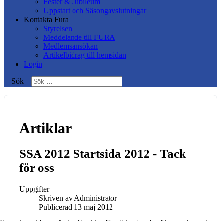
Fester & Jubileum
Uppstart och Säsongavslutningar
Kontakta Fura
Styrelsen
Meddelande till FURA
Medlemsansökan
Artikelbidrag till hemsidan
Login
Sök
Artiklar
SSA 2012 Startsida 2012 - Tack
för oss
Uppgifter
Skriven av
Administrator
Publicerad 13 maj 2012