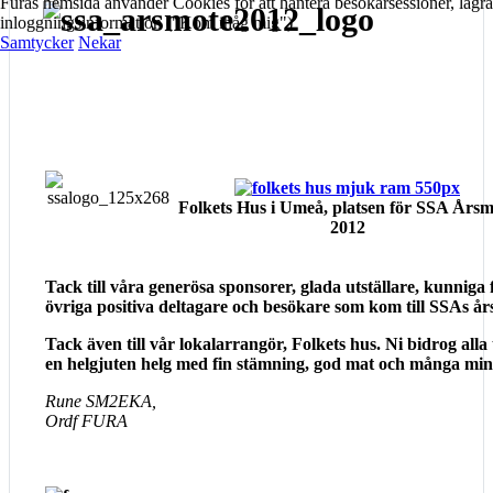
Furas hemsida använder Cookies för att hantera besökarsessioner, lagra
inloggningsinformation ("Kom ihåg mig")
Samtycker
Nekar
Folkets Hus i Umeå, platsen för SSA Årsm
2012
Tack till våra generösa sponsorer, glada utställare, kunniga 
övriga positiva deltagare och besökare som kom till SSAs å
Tack även till vår lokalarrangör, Folkets hus. Ni bidrog alla ti
en helgjuten helg med fin stämning, god mat och många mi
Rune SM2EKA,
Ordf FURA