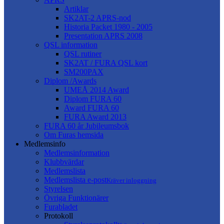
Artiklar
SK2AT-2 APRS-nod
Historia Packet 1980 - 2005
Presentation APRS 2008
QSL information
QSL rutiner
SK2AT / FURA QSL kort
SM200PAX
Diplom /Awards
UMEÅ 2014 Award
Diplom FURA 60
Award FURA 60
FURA Award 2013
FURA 60 år Jubileumsbok
Om Furas hemsida
Medlemsinfo
Medlemsinformation
Klubbvärdar
Medlemslista
Medlemslista e-post
Kräver inloggning
Styrelsen
Övriga Funktionärer
Furabladet
Protokoll