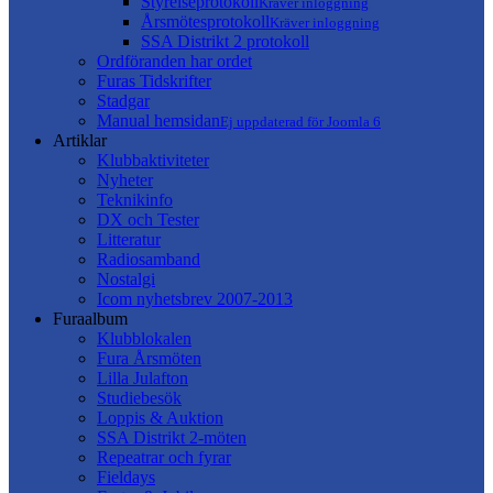
Styrelseprotokoll
Kräver inloggning
Årsmötesprotokoll
Kräver inloggning
SSA Distrikt 2 protokoll
Ordföranden har ordet
Furas Tidskrifter
Stadgar
Manual hemsidan
Ej uppdaterad för Joomla 6
Artiklar
Klubbaktiviteter
Nyheter
Teknikinfo
DX och Tester
Litteratur
Radiosamband
Nostalgi
Icom nyhetsbrev 2007-2013
Furaalbum
Klubblokalen
Fura Årsmöten
Lilla Julafton
Studiebesök
Loppis & Auktion
SSA Distrikt 2-möten
Repeatrar och fyrar
Fieldays