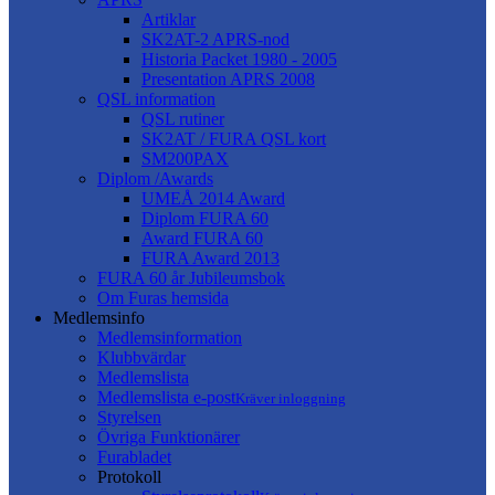
Artiklar
SK2AT-2 APRS-nod
Historia Packet 1980 - 2005
Presentation APRS 2008
QSL information
QSL rutiner
SK2AT / FURA QSL kort
SM200PAX
Diplom /Awards
UMEÅ 2014 Award
Diplom FURA 60
Award FURA 60
FURA Award 2013
FURA 60 år Jubileumsbok
Om Furas hemsida
Medlemsinfo
Medlemsinformation
Klubbvärdar
Medlemslista
Medlemslista e-post
Kräver inloggning
Styrelsen
Övriga Funktionärer
Furabladet
Protokoll