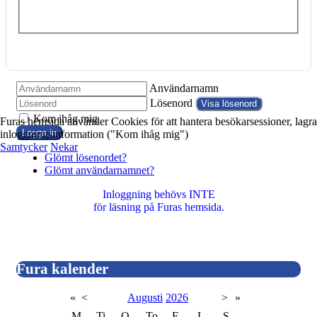
Användarnamn
Lösenord
Visa lösenord
Kom ihåg mig
Furas hemsida använder Cookies för att hantera besökarsessioner, lagra
Logga in
inloggningsinformation ("Kom ihåg mig")
Samtycker
Nekar
Glömt lösenordet?
Glömt användarnamnet?
Inloggning behövs INTE
för läsning på Furas hemsida.
Fura kalender
«
<
Augusti
2026
>
»
M
Ti
O
To
F
L
S