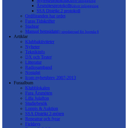
Styrelseprotokoll
Kräver inloggning
Årsmötesprotokoll
Kräver inloggning
SSA Distrikt 2 protokoll
Ordföranden har ordet
Furas Tidskrifter
Stadgar
Manual hemsidan
Ej uppdaterad för Joomla 6
Artiklar
Klubbaktiviteter
Nyheter
Teknikinfo
DX och Tester
Litteratur
Radiosamband
Nostalgi
Icom nyhetsbrev 2007-2013
Furaalbum
Klubblokalen
Fura Årsmöten
Lilla Julafton
Studiebesök
Loppis & Auktion
SSA Distrikt 2-möten
Repeatrar och fyrar
Fieldays