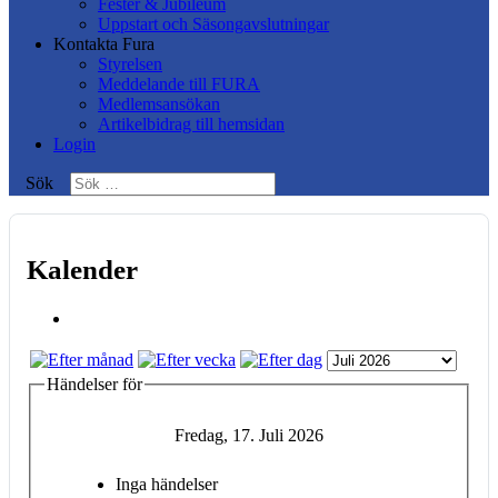
Fester & Jubileum
Uppstart och Säsongavslutningar
Kontakta Fura
Styrelsen
Meddelande till FURA
Medlemsansökan
Artikelbidrag till hemsidan
Login
Sök
Kalender
Händelser för
Fredag, 17. Juli 2026
Inga händelser