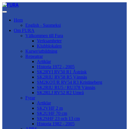
Hem
English - Suomeksi
Om FURA
Välkommen till Fura
Verksamheter
Klubblokalen
Kurser/utbildning
Repeatrar
Artiklar
Historia 1972 - 2005
SK2RYI RV50 R1 Åsträsk
SK2RIU RV58 R5 Vännäs
SM2KOT/R RV54 R3 Kristineberg
SK2RIU RU5 / RU378 Vännäs
SK2RLJ RV52 R2 Umeå
Fyrar
Artiklar
SK2VHF 2 m
SK2UHF 70 cm
SK2SHF 23 och 13 cm
Historia 1982 - 2005
APRS