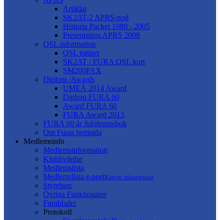
Artiklar
SK2AT-2 APRS-nod
Historia Packet 1980 - 2005
Presentation APRS 2008
QSL information
QSL rutiner
SK2AT / FURA QSL kort
SM200PAX
Diplom /Awards
UMEÅ 2014 Award
Diplom FURA 60
Award FURA 60
FURA Award 2013
FURA 60 år Jubileumsbok
Om Furas hemsida
Medlemsinfo
Medlemsinformation
Klubbvärdar
Medlemslista
Medlemslista e-post
Kräver inloggning
Styrelsen
Övriga Funktionärer
Furabladet
Protokoll