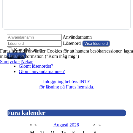
Användarnamn
Lösenord
Visa lösenord
Kom ihåg mig
Furas hemsida använder Cookies för att hantera besökarsessioner, lagra
Logga in
inloggningsinformation ("Kom ihåg mig")
Samtycker
Nekar
Glömt lösenordet?
Glömt användarnamnet?
Inloggning behövs INTE
för läsning på Furas hemsida.
Fura kalender
«
<
Augusti
2026
>
»
M
Ti
O
To
F
L
S