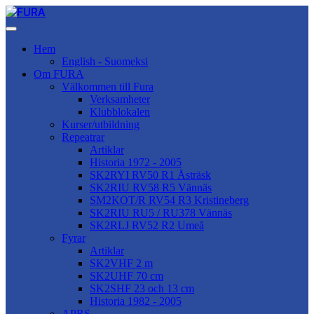
Hem
English - Suomeksi
Om FURA
Välkommen till Fura
Verksamheter
Klubblokalen
Kurser/utbildning
Repeatrar
Artiklar
Historia 1972 - 2005
SK2RYI RV50 R1 Åsträsk
SK2RIU RV58 R5 Vännäs
SM2KOT/R RV54 R3 Kristineberg
SK2RIU RU5 / RU378 Vännäs
SK2RLJ RV52 R2 Umeå
Fyrar
Artiklar
SK2VHF 2 m
SK2UHF 70 cm
SK2SHF 23 och 13 cm
Historia 1982 - 2005
APRS