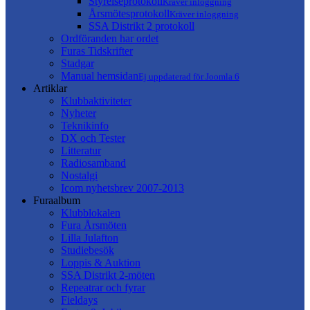
Styrelseprotokoll
Kräver inloggning
Årsmötesprotokoll
Kräver inloggning
SSA Distrikt 2 protokoll
Ordföranden har ordet
Furas Tidskrifter
Stadgar
Manual hemsidan
Ej uppdaterad för Joomla 6
Artiklar
Klubbaktiviteter
Nyheter
Teknikinfo
DX och Tester
Litteratur
Radiosamband
Nostalgi
Icom nyhetsbrev 2007-2013
Furaalbum
Klubblokalen
Fura Årsmöten
Lilla Julafton
Studiebesök
Loppis & Auktion
SSA Distrikt 2-möten
Repeatrar och fyrar
Fieldays