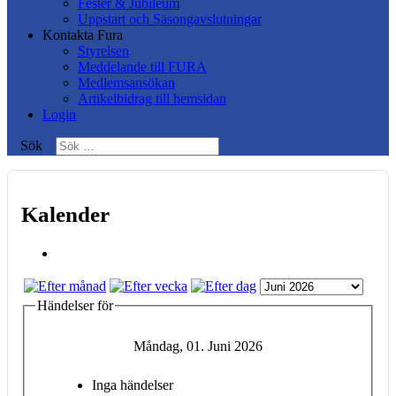
Fester & Jubileum
Uppstart och Säsongavslutningar
Kontakta Fura
Styrelsen
Meddelande till FURA
Medlemsansökan
Artikelbidrag till hemsidan
Login
Sök
Kalender
Händelser för
Måndag, 01. Juni 2026
Inga händelser